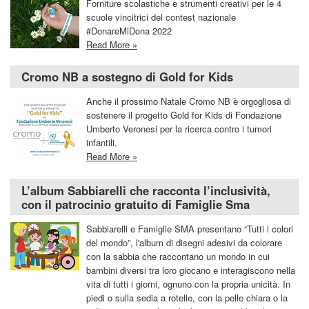
Forniture scolastiche e strumenti creativi per le 4
scuole vincitrici del contest nazionale
#DonareMiDona 2022
Read More »
Cromo NB a sostegno di Gold for Kids
Anche il prossimo Natale Cromo NB è orgogliosa di
sostenere il progetto Gold for Kids di Fondazione
Umberto Veronesi per la ricerca contro i tumori
infantili.
Read More »
L’album Sabbiarelli che racconta l’inclusività,
con il patrocinio gratuito di Famiglie Sma
Sabbiarelli e Famiglie SMA presentano “Tutti i colori
del mondo”, l'album di disegni adesivi da colorare
con la sabbia che raccontano un mondo in cui
bambini diversi tra loro giocano e interagiscono nella
vita di tutti i giorni, ognuno con la propria unicità. In
piedi o sulla sedia a rotelle, con la pelle chiara o la