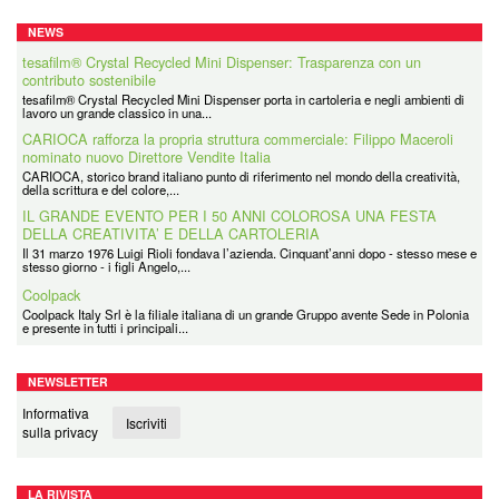
NEWS
tesafilm® Crystal Recycled Mini Dispenser: Trasparenza con un
contributo sostenibile
tesafilm® Crystal Recycled Mini Dispenser porta in cartoleria e negli ambienti di
lavoro un grande classico in una...
CARIOCA rafforza la propria struttura commerciale: Filippo Maceroli
nominato nuovo Direttore Vendite Italia
CARIOCA, storico brand italiano punto di riferimento nel mondo della creatività,
della scrittura e del colore,...
IL GRANDE EVENTO PER I 50 ANNI COLOROSA UNA FESTA
DELLA CREATIVITA’ E DELLA CARTOLERIA
Il 31 marzo 1976 Luigi Rioli fondava l’azienda. Cinquant’anni dopo - stesso mese e
stesso giorno - i figli Angelo,...
Coolpack
Coolpack Italy Srl è la filiale italiana di un grande Gruppo avente Sede in Polonia
e presente in tutti i principali...
NEWSLETTER
Informativa
Iscriviti
sulla privacy
LA RIVISTA