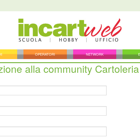
HI
OPERATORI
NETWORK
izione alla community Cartoleria