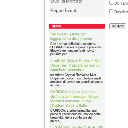
Studi di Mercato
Dichiaro 
Report Eventi
Desidero
NEWS
Iscriviti
Per vivere l’estate con
leggerezza e divertimento
Con l’arrivo della bella stagione,
LEGAMI rinnova la propria proposta
lifestyle con una serie di novità
pensate per...
tesafilm® Crystal Recycled Mini
Dispenser: Trasparenza con un
contributo sostenibile
tesafilm® Crystal Recycled Mini
Dispenser porta in cartoleria e negli
ambienti di lavoro un grande classico
in una...
CARIOCA rafforza la propria
struttura commerciale: Filippo
Maceroli nominato nuovo
Direttore Vendite Italia
CARIOCA, storico brand italiano
punto di riferimento nel mondo della
creatività, della scrittura e del
colore,...
IL GRANDE EVENTO PER I 50