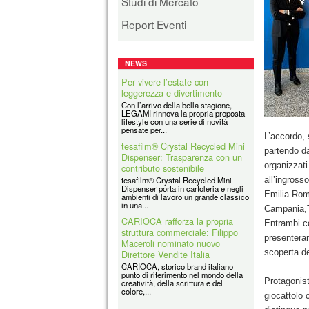
Studi di Mercato
Report Eventi
NEWS
tesafilm® Crystal Recycled Mini
Dispenser: Trasparenza con un
contributo sostenibile
tesafilm® Crystal Recycled Mini
Dispenser porta in cartoleria e negli
ambienti di lavoro un grande classico
L’accordo, 
in una...
partendo da
CARIOCA rafforza la propria
organizzati
struttura commerciale: Filippo
Maceroli nominato nuovo
all’ingross
Direttore Vendite Italia
Emilia Roma
CARIOCA, storico brand italiano
Campania,T
punto di riferimento nel mondo della
creatività, della scrittura e del
Entrambi co
colore,...
presenteran
Coolpack
scoperta de
Coolpack Italy Srl è la filiale italiana
di un grande Gruppo avente Sede in
Polonia e presente in tutti i
principali...
Protagonist
giocattolo c