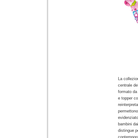
La collezio
centrale de
formato da 
e topper co
reinterpret
permettono
evidenziato
bambini dai
distingue p
contemporan