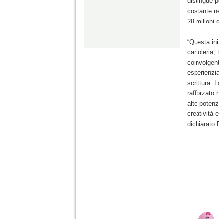
distingue p
costante ne
29 milioni 
“Questa ini
cartoleria,
coinvolgent
esperienzia
scrittura. 
rafforzato 
alto potenz
creatività 
dichiarato 