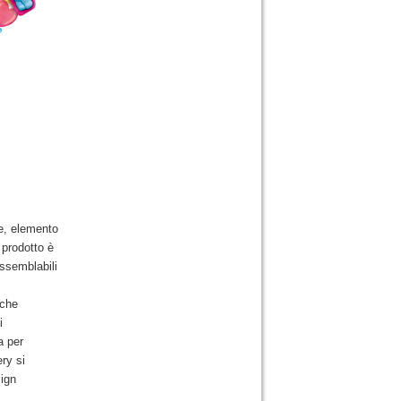
e, elemento
 prodotto è
ssemblabili
 che
i
a per
ry si
sign