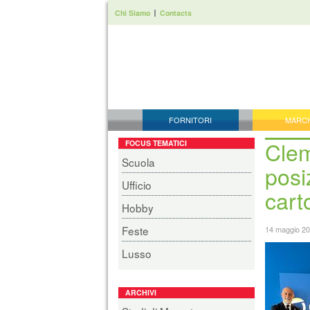
Chi Siamo
Contacts
FORNITORI
MARC
Clem
FOCUS TEMATICI
Scuola
posi
Ufficio
carto
Hobby
Feste
14 maggio 2
Lusso
ARCHIVI