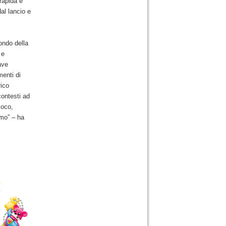
rapida e
al lancio e
ondo della
 e
ave
menti di
rico
contesti ad
ioco,
umo” – ha