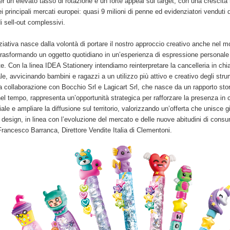
er un elevato tasso di rotazione e un forte appeal sul target, con una crescita 
i principali mercati europei: quasi 9 milioni di penne ed evidenziatori venduti d
di sell-out complessivi.
ziativa nasce dalla volontà di portare il nostro approccio creativo anche nel m
 trasformando un oggetto quotidiano in un’esperienza di espressione personale
e. Con la linea IDEA Stationery intendiamo reinterpretare la cancelleria in chi
le, avvicinando bambini e ragazzi a un utilizzo più attivo e creativo degli stru
La collaborazione con Bocchio Srl e Lagicart Srl, che nasce da un rapporto sto
nel tempo, rappresenta un’opportunità strategica per rafforzare la presenza in 
iale e ampliare la diffusione sul territorio, valorizzando un’offerta che unisce g
e design, in linea con l’evoluzione del mercato e delle nuove abitudini di cons
Francesco Barranca, Direttore Vendite Italia di Clementoni.