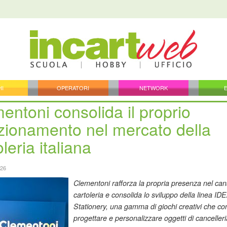
HI
OPERATORI
NETWORK
entoni consolida il proprio
zionamento nel mercato della
leria italiana
026
Clementoni rafforza la propria presenza nel can
cartoleria e consolida lo sviluppo della linea ID
Stationery, una gamma di giochi creativi che co
progettare e personalizzare oggetti di canceller