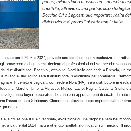
penne, evidenziatori e accessori – unendo manu
creatività, attraverso una partnership strategica
Bocchio Srl e Lagicart, due importanti realtà del
distribuzione di prodotti di cartoleria in Italia.
stipulato per il 2026 e 2027, prevede una distribuzione in esclusiva e struttur
gli showroom e dagli eventi dedicati ai professionisti del settore che vengono
 dai due distributori. Bocchio , attivo nel Nord Italia con sede a Brescia, un 
o a Milano e uno Torino sarà il distributore in esclusiva per Lombardia, Piemont
gna e Triveneto e Lagicart, con sede a Nola (NA), sarà distributore in esclus
oscana, Marche, Umbria, Abruzzo, Molise, Lazio, Puglia, Calabria, Sicilia e 
involgeranno buyer e operatori del canale in appuntamenti dedicati, durante i 
no l’assortimento Stationary Clementoni attraverso box esperienziali e momen
l prodotto.
a è la collezione IDEA Stationery, evoluzione di una proposta nata nel mondo
he, a partire dal 2024, ha già ottenuto risultati significativi sul mercato. Il prog