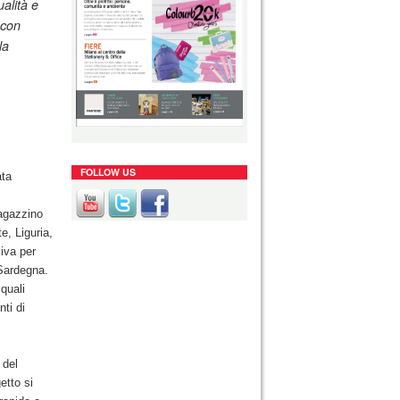
alità e
 con
la
FOLLOW US
ata
magazzino
e, Liguria,
iva per
Sardegna.
quali
ti di
 del
etto si