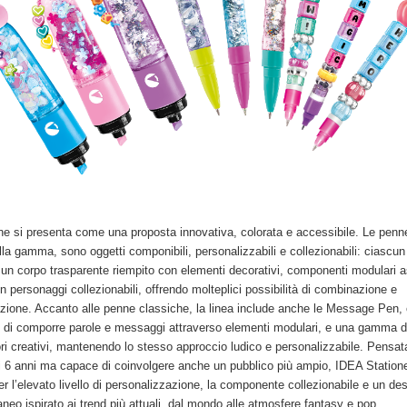
ne si presenta come una proposta innovativa, colorata e accessibile. Le penn
lla gamma, sono oggetti componibili, personalizzabili e collezionabili: ciascun
un corpo trasparente riempito con elementi decorativi, componenti modulari a
n personaggi collezionabili, offrendo molteplici possibilità di combinazione e
azione. Accanto alle penne classiche, la linea include anche le Message Pen,
 di comporre parole e messaggi attraverso elementi modulari, e una gamma d
ri creativi, mantenendo lo stesso approccio ludico e personalizzabile. Pensat
 6 anni ma capace di coinvolgere anche un pubblico più ampio, IDEA Statione
er l’elevato livello di personalizzazione, la componente collezionabile e un de
eo ispirato ai trend più attuali, dal mondo alle atmosfere fantasy e pop.