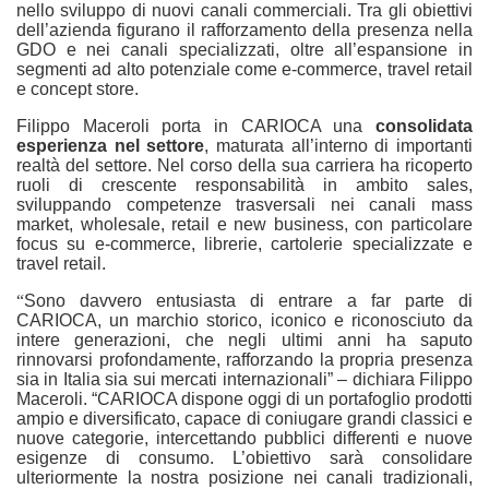
nello sviluppo di nuovi canali commerciali. Tra gli obiettivi
dell’azienda figurano il rafforzamento della presenza nella
GDO e nei canali specializzati, oltre all’espansion
e
in
segmenti ad alto potenziale come e-commerce, travel retail
e concept store.
Filippo Maceroli porta in CARIOCA una
consolidata
esperienza nel settore
, maturata all’interno di importanti
realtà del settore. Nel corso della sua carriera ha ricoperto
ruoli di crescente responsabilità in ambito sales,
sviluppando competenze trasversali nei canali mass
market, wholesale, retail e new business, con particolare
focus su e-commerce, librerie, cartolerie specializzate e
travel retail.
“
Sono davvero entusiasta di entrare a far parte di
CARIOCA, un marchio storico, iconico e riconosciuto da
intere generazioni, che negli ultimi anni ha saputo
rinnovarsi profondamente, rafforzando la propria presenza
sia in Italia sia sui mercati internazionali” – dichiara Filippo
Maceroli. “CARIOCA dispone oggi di un portafoglio prodotti
ampio e diversificato, capace di coniugare grandi classici e
nuove categorie, intercettando pubblici differenti e nuove
esigenze di consumo. L’obiettivo sarà consolidare
ulteriormente la nostra posizione nei canali tradizionali,