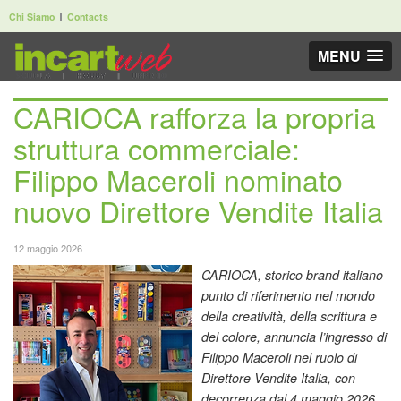
Chi Siamo
Contacts
MENU
CARIOCA rafforza la propria
struttura commerciale:
Filippo Maceroli nominato
nuovo Direttore Vendite Italia
12 maggio 2026
CARIOCA, storico brand italiano
punto di riferimento nel mondo
della creatività, della scrittura e
del colore, annuncia l’ingresso di
Filippo Maceroli nel ruolo di
Direttore Vendite Italia, con
decorrenza dal 4 maggio 2026.