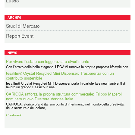
Lusso
ARCHIVI
Studi di Mercato
Report Eventi
NEWS
Per vivere l’estate con leggerezza e divertimento
tesafilm® Crystal Recycled Mini Dispenser: Trasparenza con un
contributo sostenibile
Con l’arrivo della bella stagione, LEGAMI rinnova la propria proposta lifestyle con
una serie di novità pensate per...
tesafilm® Crystal Recycled Mini Dispenser porta in cartoleria e negli ambienti di
lavoro un grande classico in una...
CARIOCA rafforza la propria struttura commerciale: Filippo Maceroli
nominato nuovo Direttore Vendite Italia
CARIOCA, storico brand italiano punto di riferimento nel mondo della creatività,
della scrittura e del colore,...
Coolpack
Coolpack Italy Srl è la filiale italiana di un grande Gruppo avente Sede in Polonia
e presente in tutti i principali...