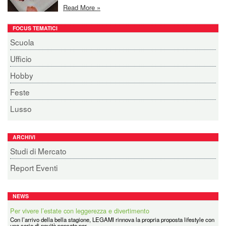
Read More »
FOCUS TEMATICI
Scuola
Ufficio
Hobby
Feste
Lusso
ARCHIVI
Studi di Mercato
Report Eventi
NEWS
Per vivere l’estate con leggerezza e divertimento
Con l’arrivo della bella stagione, LEGAMI rinnova la propria proposta lifestyle con
tesafilm® Crystal Recycled Mini Dispenser: Trasparenza con un
una serie di novità pensate per...