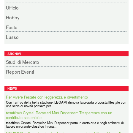
Ufficio
Hobby
Feste
Lusso
ARCHIVI
Studi di Mercato
Report Eventi
NEWS
Per vivere l’estate con leggerezza e divertimento
Con l’arrivo della bella stagione, LEGAMI rinnova la propria proposta lifestyle con
una serie di novità pensate per...
tesafilm® Crystal Recycled Mini Dispenser: Trasparenza con un
contributo sostenibile
tesafilm® Crystal Recycled Mini Dispenser porta in cartoleria e negli ambienti di
lavoro un grande classico in una...
CARIOCA rafforza la propria struttura commerciale: Filippo Maceroli
nominato nuovo Direttore Vendite Italia