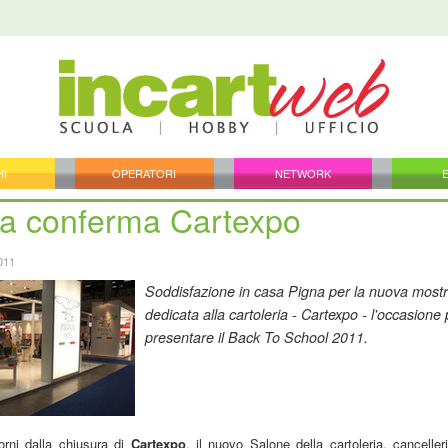
HI
OPERATORI
NETWORK
a conferma Cartexpo
011
Soddisfazione in casa Pigna per la nuova most
dedicata alla cartoleria - Cartexpo - l'occasione 
presentare il Back To School 2011.
orni dalla chiusura di
Cartexpo
, il nuovo Salone della cartoleria, cancelleri