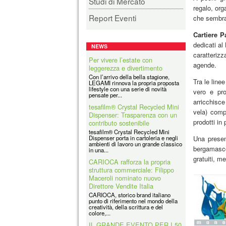
Studi di Mercato
regalo, org
Report Eventi
che sembra
Cartiere P
dedicati al
NEWS
caratterizz
Per vivere l’estate con
agende.
leggerezza e divertimento
Con l’arrivo della bella stagione,
Tra le line
LEGAMI rinnova la propria proposta
lifestyle con una serie di novità
vero e pro
pensate per...
arricchisce
tesafilm® Crystal Recycled Mini
vela) comp
Dispenser: Trasparenza con un
prodotti in 
contributo sostenibile
tesafilm® Crystal Recycled Mini
Dispenser porta in cartoleria e negli
Una presen
ambienti di lavoro un grande classico
bergamasco 
in una...
gratuiti, m
CARIOCA rafforza la propria
struttura commerciale: Filippo
Maceroli nominato nuovo
Direttore Vendite Italia
CARIOCA, storico brand italiano
punto di riferimento nel mondo della
creatività, della scrittura e del
colore,...
IL GRANDE EVENTO PER I 50