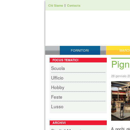
Chi Siamo
Contacts
FORNITORI
MARC
Pign
FOCUS TEMATICI
Scuola
28 gennaio 2
Ufficio
Hobby
Feste
Lusso
ARCHIVI
A pochi gi