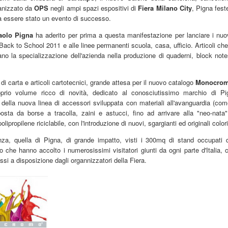
anizzato da
OPS
negli ampi spazi espositivi di
Fiera Milano City
, Pigna fest
 essere stato un evento di successo.
aolo Pigna
ha aderito per prima a questa manifestazione per lanciare i nuov
 Back to School 2011 e alle linee permanenti scuola, casa, ufficio. Articoli c
ano la specializzazione dell'azienda nella produzione di quaderni, block note
e di carta e articoli cartotecnici, grande attesa per il nuovo catalogo
Monocrom
prio volume ricco di novità, dedicato al conosciutissimo marchio di P
 della nuova linea di accessori sviluppata con materiali all'avanguardia (com
osta da borse a tracolla, zaini e astucci, fino ad arrivare alla "neo-nat
polipropilene riciclabile, con l'introduzione di nuovi, sgargianti ed originali colori
za, quella di Pigna, di grande impatto, visti i 300mq di stand occupati 
che hanno accolto i numerosissimi visitatori giunti da ogni parte d'Italia,
essi a disposizione dagli organnizzatori della Fiera.