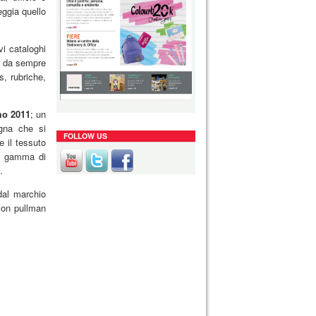
eggia quello
i cataloghi
he da sempre
s, rubriche,
o 2011
; un
igna che si
FOLLOW US
e il tessuto
a" gamma di
.
dal marchio
 con pullman