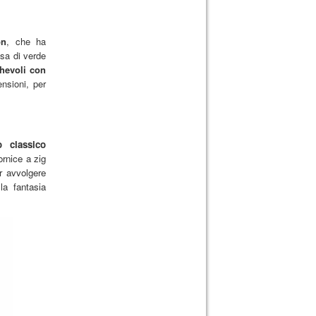
on
, che ha
nsa di verde
ghevoli con
nsioni, per
o classico
ornice a zig
er avvolgere
 la fantasia