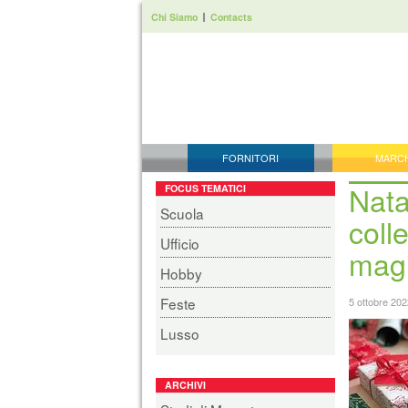
Chi Siamo
Contacts
FORNITORI
MARC
Nata
FOCUS TEMATICI
Scuola
coll
Ufficio
magi
Hobby
Feste
5 ottobre 202
Lusso
ARCHIVI