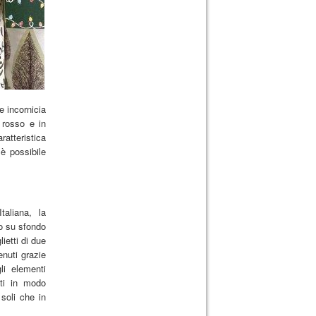
e incornicia
 rosso e in
ratteristica
è possibile
taliana, la
ro su sfondo
ietti di due
enuti grazie
li elementi
ati in modo
 soli che in