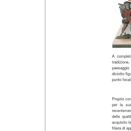
A completa
tradizione,
paesaggio 
diciotto fi
punto focal
Proprio com
per la sua
recenteme
delle qual
acquisito l
filiera di 