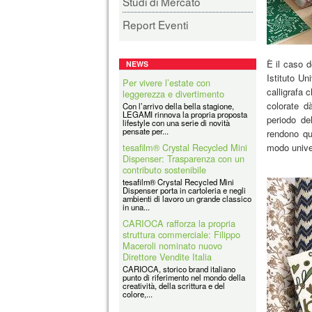
Studi di Mercato
Report Eventi
È il caso d
NEWS
Istituto Un
tesafilm® Crystal Recycled Mini
calligrafa 
Dispenser: Trasparenza con un
contributo sostenibile
colorate d
tesafilm® Crystal Recycled Mini
periodo del
Dispenser porta in cartoleria e negli
rendono qu
ambienti di lavoro un grande classico
in una...
modo unive
CARIOCA rafforza la propria
struttura commerciale: Filippo
Maceroli nominato nuovo
Direttore Vendite Italia
CARIOCA, storico brand italiano
punto di riferimento nel mondo della
creatività, della scrittura e del
colore,...
Coolpack
Coolpack Italy Srl è la filiale italiana
di un grande Gruppo avente Sede in
Polonia e presente in tutti i
principali...