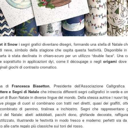
et it Snow
i segni grafici diventano disegni, formando una stella di Natale ch
di neve, simbolo della stagione che ospita questa festività. Disponibile in
arta è stata declinata in chiaro-scuro per un utilizzo “double face”. Una ca
te soprattutto in applicazioni dyi, come il découpage o negli
origami
dove 
ginali giochi di contrasto cromatico.
nna di
Francesca Biasetton
, Presidente dell’Associazione Calligrafica I
ttere e Segni di Natale
che intreccia differenti segni calligrafici in verde e o
uri di Buon Natale in diverse lingue del mondo. Della stessa autrice i nuovi bigl
ve piogge di cuori si combinano con tratti neri diretti, quasi dei graffiti, ott
zo combinato di pennino, tiralinea e inchiostro. Segni che rappresentano g
tici del Natale: abeti addobbati, pacchi dono, ghirlande decorate, raffigur
tilizzato, illustrando le festività in modo fresco e moderno: perfetti sia da
 alle carte regalo più classiche sui toni del rosso.