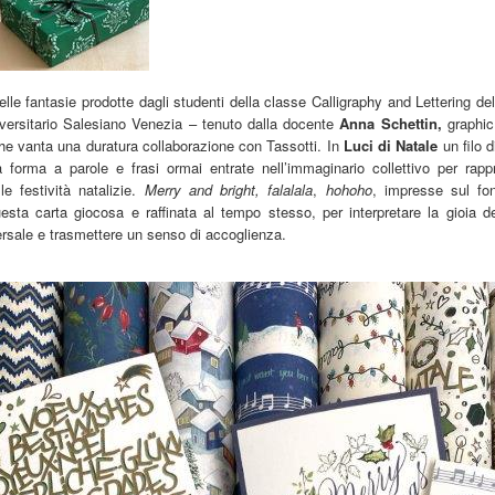
elle fantasie prodotte dagli studenti della classe Calligraphy and Lettering d
iversitario Salesiano Venezia – tenuto dalla docente
Anna Schettin,
graphic
che vanta una duratura collaborazione con Tassotti. In
Luci di Natale
un filo 
à forma a parole e frasi ormai entrate nell’immaginario collettivo per rappr
le festività natalizie.
Merry and bright, falalala
,
hohoho
, impresse sul fo
esta carta giocosa e raffinata al tempo stesso, per interpretare la gioia de
rsale e trasmettere un senso di accoglienza.