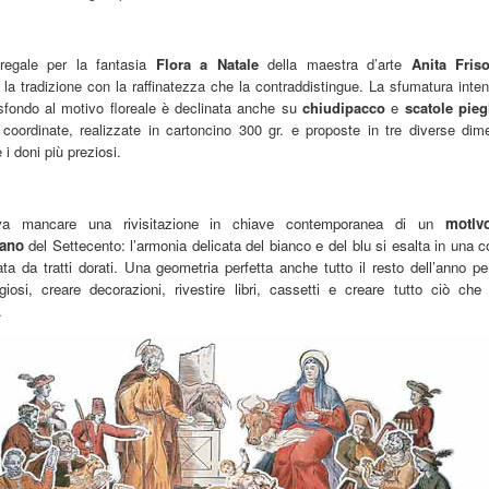
regale per la fantasia
Flora a Natale
della maestra d’arte
Anita Fris
o la tradizione con la raffinatezza che la contraddistingue. La sfumatura inte
sfondo al motivo floreale è declinata anche su
chiudipacco
e
scatole pie
coordinate, realizzate in cartoncino 300 gr. e proposte in tre diverse dime
 i doni più preziosi.
a mancare una rivisitazione in chiave contemporanea di un
motiv
ano
del Settecento: l’armonia delicata del bianco e del blu si esalta in una c
ta da tratti dorati. Una geometria perfetta anche tutto il resto dell’anno p
giosi, creare decorazioni, rivestire libri, cassetti e creare tutto ciò che
.