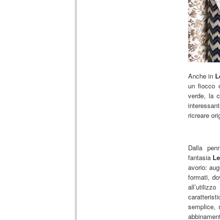
Anche in
L
un fiocco 
verde, la c
interessan
ricreare ori
Dalla pe
fantasia
Le
avorio: aug
formati, do
all’utiliz
caratteris
semplice, s
abbinamento