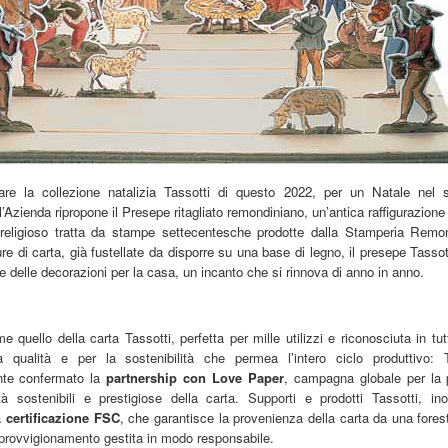
re la collezione natalizia Tassotti di questo 2022, per un Natale nel 
 l’Azienda ripropone il
Presepe ritagliato remondiniano
, un’antica raffigurazione
religioso tratta da stampe settecentesche prodotte dalla Stamperia Rem
gure di carta, già fustellate da disporre su una base di legno, il presepe Tassott
e delle decorazioni per la casa, un incanto che si rinnova di anno in anno.
e quello della carta Tassotti, perfetta per mille utilizzi e riconosciuta in tu
 qualità e per la sostenibilità che permea l’intero ciclo produttivo: 
nte confermato la
partnership con Love Paper
, campagna globale per la
ità sostenibili e prestigiose della carta. Supporti e prodotti Tassotti, ino
a
certificazione FSC
, che garantisce la provenienza della carta da una fore
approvvigionamento gestita in modo responsabile.