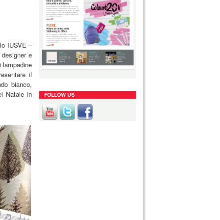
ello IUSVE –
 designer e
di lampadine
esentare il
ndo bianco,
l Natale in
FOLLOW US