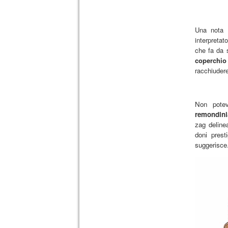
Una nota 
interpretat
che fa da 
coperchio
racchiudere
Non potev
remondini
zag delinea
doni presti
suggerisce