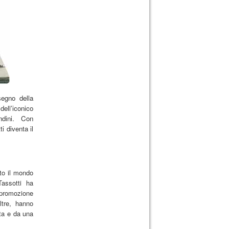
segno della
 dell’iconico
ondini. Con
i diventa il
tto il mondo
Tassotti ha
 promozione
ltre, hanno
sta e da una