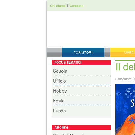
Chi Siamo
Contacts
FORNITORI
MARC
Il d
FOCUS TEMATICI
Scuola
6 dicembre 2
Ufficio
Hobby
Feste
Lusso
ARCHIVI