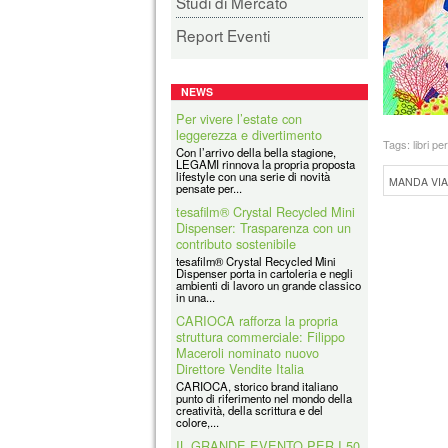
Studi di Mercato
Report Eventi
NEWS
Per vivere l’estate con
leggerezza e divertimento
Tags:
libri pe
Con l’arrivo della bella stagione,
LEGAMI rinnova la propria proposta
lifestyle con una serie di novità
MANDA VIA
pensate per...
tesafilm® Crystal Recycled Mini
Dispenser: Trasparenza con un
contributo sostenibile
tesafilm® Crystal Recycled Mini
Dispenser porta in cartoleria e negli
ambienti di lavoro un grande classico
in una...
CARIOCA rafforza la propria
struttura commerciale: Filippo
Maceroli nominato nuovo
Direttore Vendite Italia
CARIOCA, storico brand italiano
punto di riferimento nel mondo della
creatività, della scrittura e del
colore,...
IL GRANDE EVENTO PER I 50