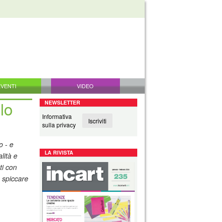
EVENTI
VIDEO
lo
NEWSLETTER
Informativa
Iscriviti
sulla privacy
o - e
LA RIVISTA
lità e
ati con
o spiccare