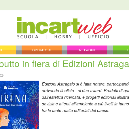
HI
OPERATORI
NETWORK
ebutto in fiera di Edizioni Astraga
024
Edizioni Astragalo si è fatta notare, partecipand
arrivando finalista - ai due award. Prodotti di qua
dall'estetica ricercata, e progetti editoriali illustr
dovizia e attenti all'ambiente a più livelli la fann
tra le tante realtà editoriali del paese.