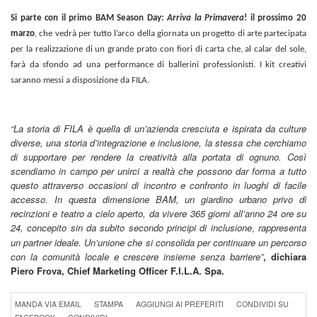
Si parte con il primo BAM Season Day:
Arriva la Primavera
! il prossimo 20
marzo
, che vedrà per tutto l’arco della giornata un progetto di arte partecipata
per la realizzazione di un grande prato con fiori di carta che, al calar del sole,
farà da sfondo ad una performance di ballerini professionisti. I kit creativi
saranno messi a disposizione da FILA.
“La storia di FILA è quella di un’azienda cresciuta e ispirata da culture
diverse, una storia d’integrazione e inclusione, la stessa che cerchiamo
di supportare per rendere la creatività alla portata di ognuno. Così
scendiamo in campo per unirci a realtà che possono dar forma a tutto
questo attraverso occasioni di incontro e confronto in luoghi di facile
accesso. In questa dimensione BAM, un giardino urbano privo di
recinzioni e teatro a cielo aperto, da vivere 365 giorni all’anno 24 ore su
24, concepito sin da subito secondo principi di inclusione
rappresenta
,
un partner ideale. Un’unione che si consolida per continuare un percorso
con la comunità locale e crescere insieme senza barriere”
, dichiara
Piero Frova, Chief Marketing Officer F.I.L.A. Spa.
MANDA VIA EMAIL
STAMPA
AGGIUNGI AI PREFERITI
CONDIVIDI SU