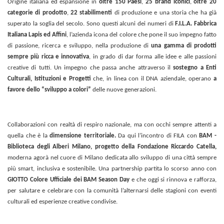
Origine italiana ed espansione in
oltre 150 Paesi
,
25 brand iconici
,
oltre 20
categorie di prodotto
,
22 stabilimenti
di produzione e una storia che ha già
superato la soglia del secolo. Sono questi alcuni dei numeri di
F.I.L.A. Fabbrica
Italiana Lapis ed Affini
, l’azienda icona del colore che pone il suo impegno fatto
di passione, ricerca e sviluppo, nella produzione di
una gamma di
prodotti
sempre più ricca e innovativa
, in grado di dar forma
alle idee e alle passioni
creative di tutti
. Un impegno che passa anche attraverso il
sostegno a Enti
Culturali, Istituzioni e Progetti
che, in linea con il DNA aziendale, operano
a
favore dello “sviluppo a colori”
delle nuove generazioni.
Collaborazioni con realtà di respiro nazionale, ma con occhi sempre attenti a
quella che è la
dimensione territoriale.
Da qui l’incontro di FILA con
BAM
-
Biblioteca degli Alberi Milano, progetto della Fondazione Riccardo Catella,
moderna agorà nel cuore di Milano
dedicata
allo sviluppo di una citt
à sempre
più smart, inclusiva e sostenibile. Una partnership partita lo scorso anno con
GIOTTO Colore Ufficiale dei BAM Season Day
e che oggi si rinnova e rafforza,
per salutare e celebrare con la comunità l’alternarsi delle stagioni con eventi
culturali ed esperienze creative condivise.