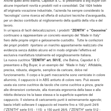
Anche quest’anno Balma, Capoduri & C. si presentano a Big Buyer con
alcune importanti novità e prodotti noti e consolidati. Dal 1924 fedele
all’originaria vocazione industriale, l’azienda ha sempre considerato la
“tecnologia” come ricerca ed offerta di soluzioni tecniche d’avanguardia,
per un deciso contributo al miglioramento della qualità della vita e del
lavoro.
In un’epoca di facili delocalizzazioni, i prodotti
“ZENITH”
e
“Coccoina”
continuano a rappresentare un concreto esempio del “Made in Italy”
fiero delle proprie origini e gelosamente custodito. Tutte le confezioni
dei propri prodotti riportano un marchio appositamente realizzato che
evidenzia senza dubbio alcuno ed in modo originale l’effettiva ed
esclusiva manifattura totalmente ed orgogliosamente italiana.
La nuova cucitrice
"ZENITH" art. 501/E
, che Balma, Capoduri & C
presentano a Big Buyer, è un esempio del “Made in Italy”. Affidabile,
precisa, robusta, elegante, semplice da caricare, dolce nel
funzionamento. Il corpo e le parti meccaniche sono verniciate in colore
alluminio, il cappuccio è in ABS antiurto di colore nero. Può essere
usata sia come cucitrice da tavolo che come cucitrice a pinza, grazie
alle dimensioni contenute, alla ricercata ergonomia della base e alla
ridotta distanza tra la base stessa e la superficie superiore del
cappuccio. Il sistema di caricamento punti è estremamente agevole;
basta infatti sollevare il cappuccio ed inserire fino a 100 punti 24/6
("ZENITH" serie 515 - 115) o 150 punti 26/6. ("ZENITH" serie 512 -