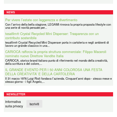
NEWS
Per vivere l’estate con leggerezza e divertimento
Con l’arrivo della bella stagione, LEGAMI rinnova la propria proposta lifestyle con
una serie di novità pensate per...
tesafilm® Crystal Recycled Mini Dispenser: Trasparenza con un
contributo sostenibile
tesafilm® Crystal Recycled Mini Dispenser porta in cartoleria e negli ambienti di
lavoro un grande classico in una...
CARIOCA rafforza la propria struttura commerciale: Filippo Maceroli
nominato nuovo Direttore Vendite Italia
CARIOCA, storico brand italiano punto di riferimento nel mondo della creatività,
della scrittura e del colore,...
IL GRANDE EVENTO PER I 50 ANNI COLOROSA UNA FESTA
DELLA CREATIVITA’ E DELLA CARTOLERIA
Il 31 marzo 1976 Luigi Rioli fondava l’azienda. Cinquant’anni dopo - stesso mese e
stesso giorno - i figli Angelo,...
Coolpack
Coolpack Italy Srl è la filiale italiana di un grande Gruppo avente Sede in Polonia
NEWSLETTER
e presente in tutti i principali...
Informativa
Iscriviti
sulla privacy