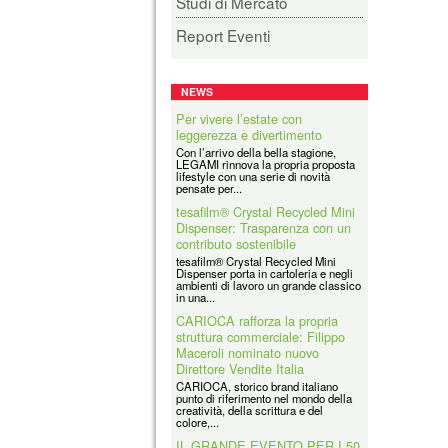
Studi di Mercato
Report Eventi
NEWS
Per vivere l’estate con
leggerezza e divertimento
Con l’arrivo della bella stagione,
LEGAMI rinnova la propria proposta
lifestyle con una serie di novità
pensate per...
tesafilm® Crystal Recycled Mini
Dispenser: Trasparenza con un
contributo sostenibile
tesafilm® Crystal Recycled Mini
Dispenser porta in cartoleria e negli
ambienti di lavoro un grande classico
in una...
CARIOCA rafforza la propria
struttura commerciale: Filippo
Maceroli nominato nuovo
Direttore Vendite Italia
CARIOCA, storico brand italiano
punto di riferimento nel mondo della
creatività, della scrittura e del
colore,...
IL GRANDE EVENTO PER I 50