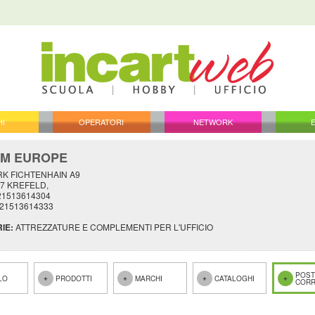
HI
OPERATORI
NETWORK
M EUROPE
K FICHTENHAIN A9
07 KREFELD,
921513614304
921513614333
IE:
ATTREZZATURE E COMPLEMENTI PER L'UFFICIO
POST
LO
PRODOTTI
MARCHI
CATALOGHI
CORR