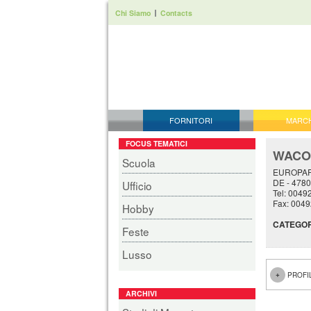
Chi Siamo
Contacts
FORNITORI
MARC
FOCUS TEMATICI
WACO
Scuola
EUROPAR
DE - 478
Ufficio
Tel: 004
Fax: 004
Hobby
CATEGOR
Feste
Lusso
PROFI
ARCHIVI