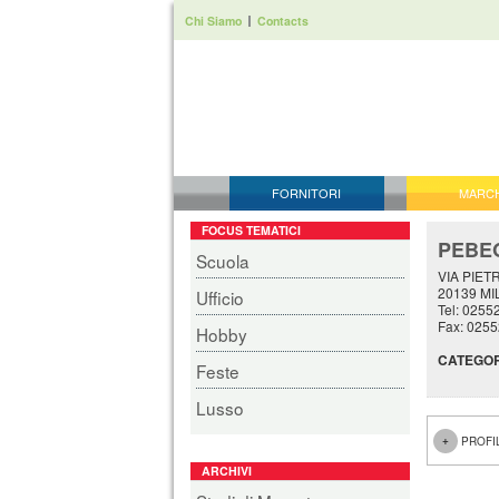
Chi Siamo
Contacts
FORNITORI
MARC
FOCUS TEMATICI
PEBEO
Scuola
VIA PIET
20139 MI
Ufficio
Tel: 0255
Fax: 025
Hobby
CATEGOR
Feste
Lusso
PROFI
ARCHIVI