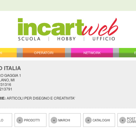
HI
OPERATORI
NETWORK
 ITALIA
RO GAGGIA 1
LANO, MI
231316
5213791
IE:
ARTICOLI PER DISEGNO E CREATIVITA'
POST
LO
PRODOTTI
MARCHI
CATALOGHI
CORR