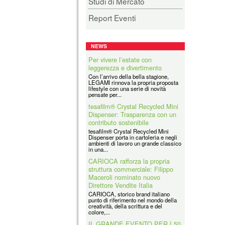
Studi di Mercato
Report Eventi
NEWS
Per vivere l’estate con
leggerezza e divertimento
Con l’arrivo della bella stagione,
LEGAMI rinnova la propria proposta
lifestyle con una serie di novità
pensate per...
tesafilm® Crystal Recycled Mini
Dispenser: Trasparenza con un
contributo sostenibile
tesafilm® Crystal Recycled Mini
Dispenser porta in cartoleria e negli
ambienti di lavoro un grande classico
in una...
CARIOCA rafforza la propria
struttura commerciale: Filippo
Maceroli nominato nuovo
Direttore Vendite Italia
CARIOCA, storico brand italiano
punto di riferimento nel mondo della
creatività, della scrittura e del
colore,...
IL GRANDE EVENTO PER I 50