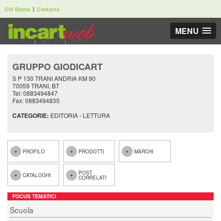
Chi Siamo
Contacts
MENU
GRUPPO GIODICART
S P 130 TRANI ANDRIA KM 90
70059 TRANI, BT
Tel: 0883494847
Fax: 0883494835
CATEGORIE:
EDITORIA - LETTURA
PROFILO
PRODOTTI
MARCHI
POST
CATALOGHI
CORRELATI
FOCUS TEMATICI
Scuola