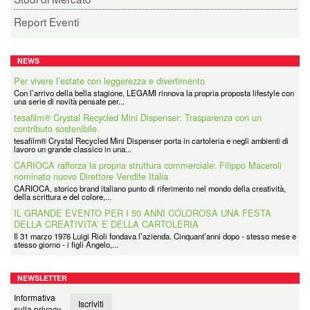
Report Eventi
NEWS
Per vivere l’estate con leggerezza e divertimento
Con l’arrivo della bella stagione, LEGAMI rinnova la propria proposta lifestyle con
una serie di novità pensate per...
tesafilm® Crystal Recycled Mini Dispenser: Trasparenza con un
contributo sostenibile
tesafilm® Crystal Recycled Mini Dispenser porta in cartoleria e negli ambienti di
lavoro un grande classico in una...
CARIOCA rafforza la propria struttura commerciale: Filippo Maceroli
nominato nuovo Direttore Vendite Italia
CARIOCA, storico brand italiano punto di riferimento nel mondo della creatività,
della scrittura e del colore,...
IL GRANDE EVENTO PER I 50 ANNI COLOROSA UNA FESTA
DELLA CREATIVITA’ E DELLA CARTOLERIA
Il 31 marzo 1976 Luigi Rioli fondava l’azienda. Cinquant’anni dopo - stesso mese e
stesso giorno - i figli Angelo,...
NEWSLETTER
Informativa
Iscriviti
sulla privacy