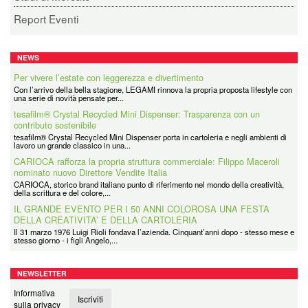
Report Eventi
NEWS
Per vivere l’estate con leggerezza e divertimento
Con l’arrivo della bella stagione, LEGAMI rinnova la propria proposta lifestyle con
una serie di novità pensate per...
tesafilm® Crystal Recycled Mini Dispenser: Trasparenza con un
contributo sostenibile
tesafilm® Crystal Recycled Mini Dispenser porta in cartoleria e negli ambienti di
lavoro un grande classico in una...
CARIOCA rafforza la propria struttura commerciale: Filippo Maceroli
nominato nuovo Direttore Vendite Italia
CARIOCA, storico brand italiano punto di riferimento nel mondo della creatività,
della scrittura e del colore,...
IL GRANDE EVENTO PER I 50 ANNI COLOROSA UNA FESTA
DELLA CREATIVITA’ E DELLA CARTOLERIA
Il 31 marzo 1976 Luigi Rioli fondava l’azienda. Cinquant’anni dopo - stesso mese e
stesso giorno - i figli Angelo,...
Coolpack
Coolpack Italy Srl è la filiale italiana di un grande Gruppo avente Sede in Polonia
NEWSLETTER
e presente in tutti i principali...
Informativa
Iscriviti
sulla privacy