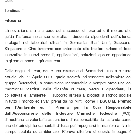
Colle
Tendinastri
Filosofia
L'innovazione sta alla base del successo di tesa ed è il motore che
guida l'azienda nella sua crescita. I duecento dipendenti dell'azienda
impiegati nei laboratori situati in Germania, Stati Uniti, Giappone,
Singapore e Cina lavorano costantemente alla trasformazione di idee
innovative in nuovi prodotti, applicazioni, soluzioni oppure apportando
migliorie ai prodotti già esistenti.
Dalle origini di tesa, come una divisione di Beiersdorf, fino allo stato
attuale, dal 1° Aprile 2001, quale società indipendente nell'ambito del
gruppo Beiersdorf, la conduzione responsabile è sempre stata uno dei
tradizionali ‘cardini’ della filosofia di tesa, verso i dipendenti, la
collettività e l’ambiente. Il supporto di tesa ai progetti a sfondo sociale
in tutto il mondo ed i vari premi da noi vinti, come il
B.A.U.M. Premio
per l'Ambiente
ed il
Premio per la Cura Responsabile
dall'Associazione delle Industrie Chimiche Tedesche
(VCI),
dimostrano la volontaria assunzione di responsabilità dell’azienda come
uno dei principi fondamentali di tesa per impegnarsi in maniera attiva in
campo sociale ed ambientale. Riprova ulteriore di questo impegno è