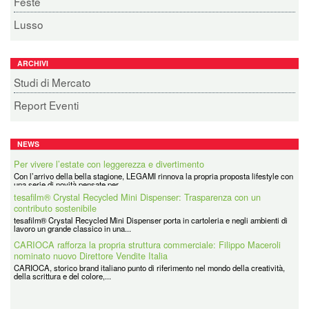
Feste
Lusso
ARCHIVI
Studi di Mercato
Report Eventi
NEWS
tesafilm® Crystal Recycled Mini Dispenser: Trasparenza con un
Per vivere l’estate con leggerezza e divertimento
contributo sostenibile
Con l’arrivo della bella stagione, LEGAMI rinnova la propria proposta lifestyle con
una serie di novità pensate per...
tesafilm® Crystal Recycled Mini Dispenser porta in cartoleria e negli ambienti di
lavoro un grande classico in una...
CARIOCA rafforza la propria struttura commerciale: Filippo Maceroli
nominato nuovo Direttore Vendite Italia
CARIOCA, storico brand italiano punto di riferimento nel mondo della creatività,
della scrittura e del colore,...
Coolpack
Coolpack Italy Srl è la filiale italiana di un grande Gruppo avente Sede in Polonia
e presente in tutti i principali...