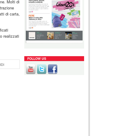
ne. Molti di
trazione
ti di carta,
icati
 realizzati
FOLLOW US
IDI