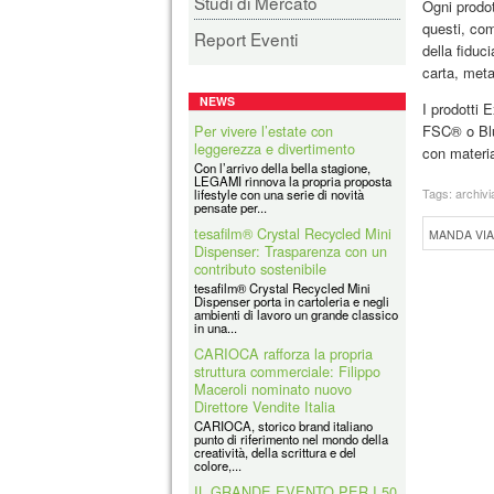
Studi di Mercato
Ogni prodot
questi, com
Report Eventi
della fiduci
carta, meta
NEWS
I prodotti 
Per vivere l’estate con
FSC® o Blu
leggerezza e divertimento
con material
Con l’arrivo della bella stagione,
LEGAMI rinnova la propria proposta
Tags:
archivi
lifestyle con una serie di novità
pensate per...
tesafilm® Crystal Recycled Mini
MANDA VIA
Dispenser: Trasparenza con un
contributo sostenibile
tesafilm® Crystal Recycled Mini
Dispenser porta in cartoleria e negli
ambienti di lavoro un grande classico
in una...
CARIOCA rafforza la propria
struttura commerciale: Filippo
Maceroli nominato nuovo
Direttore Vendite Italia
CARIOCA, storico brand italiano
punto di riferimento nel mondo della
creatività, della scrittura e del
colore,...
IL GRANDE EVENTO PER I 50