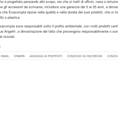
to è progettato pensando allo scopo, sia che si tratti di ufficio, casa o istruzio
e gli accessori da scrivania, includono una garanzia dai 5 ai 25 anni, a dimos
a che Exacompta ripone nella qualità e nella durata dei suoi prodotti, che si trat
llo o plastica.
Exacompta sono responsabili sotto il profilo ambientale, con molti prodotti certif
e Angel®, a dimostrazione del fatto che provengono responsabilmente o sono
i riciclati.
a
 EMAIL
STAMPA
AGGIUNGI AI PREFERITI
CONDIVIDI SU FACEBOOK
CONDIV