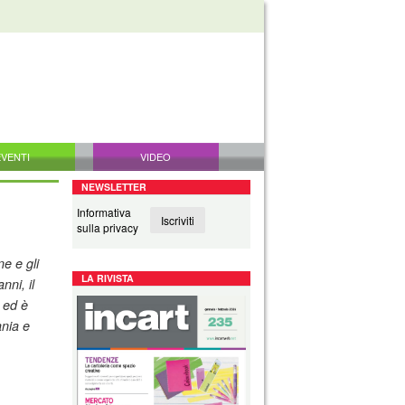
EVENTI
VIDEO
NEWSLETTER
Informativa
Iscriviti
sulla privacy
e e gli
LA RIVISTA
nni, il
 ed è
ania e