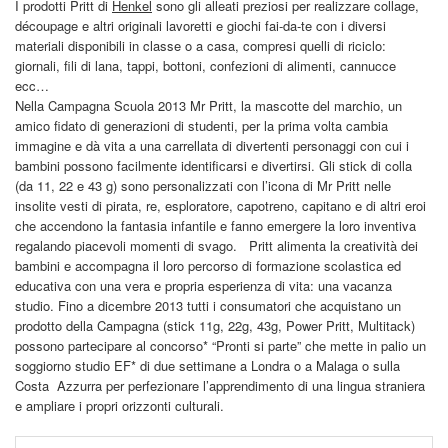
I prodotti Pritt di
Henkel
sono gli alleati preziosi per realizzare collage,
découpage e altri originali lavoretti e giochi fai-da-te con i diversi
materiali disponibili in classe o a casa, compresi quelli di riciclo:
giornali, fili di lana, tappi, bottoni, confezioni di alimenti, cannucce
ecc…
Nella Campagna Scuola 2013 Mr Pritt, la mascotte del marchio, un
amico fidato di generazioni di studenti, per la prima volta cambia
immagine e dà vita a una carrellata di divertenti personaggi con cui i
bambini possono facilmente identificarsi e divertirsi. Gli stick di colla
(da 11, 22 e 43 g) sono personalizzati con l’icona di Mr Pritt nelle
insolite vesti di pirata, re, esploratore, capotreno, capitano e di altri eroi
che accendono la fantasia infantile e fanno emergere la loro inventiva
regalando piacevoli momenti di svago. Pritt alimenta la creatività dei
bambini e accompagna il loro percorso di formazione scolastica ed
educativa con una vera e propria esperienza di vita: una vacanza
studio. Fino a dicembre 2013 tutti i consumatori che acquistano un
prodotto della Campagna (stick 11g, 22g, 43g, Power Pritt, Multitack)
possono partecipare al concorso* “Pronti si parte” che mette in palio un
soggiorno studio EF* di due settimane a Londra o a Malaga o sulla
Costa Azzurra per perfezionare l’apprendimento di una lingua straniera
e ampliare i propri orizzonti culturali.