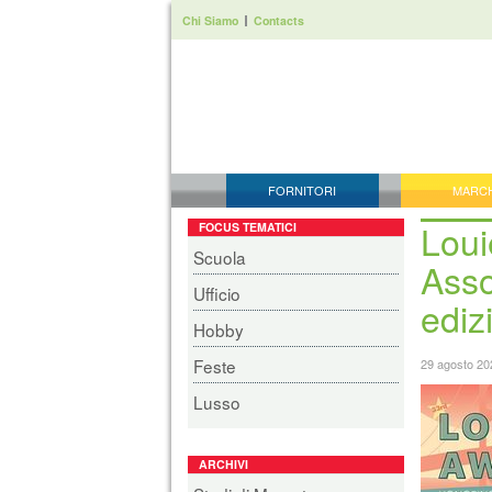
Chi Siamo
Contacts
FORNITORI
MARC
Loui
FOCUS TEMATICI
Scuola
Asso
Ufficio
ediz
Hobby
Feste
29 agosto 20
Lusso
ARCHIVI