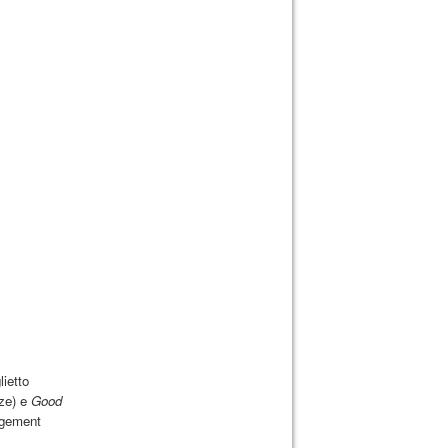
ietto
nze) e
Good
ragement