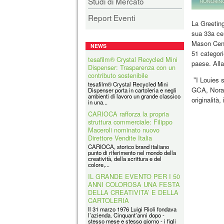
Studi di Mercato
Report Eventi
La Greeting
sua 33a ce
Mason Cente
NEWS
51 categorie
tesafilm® Crystal Recycled Mini
paese. Alla
Dispenser: Trasparenza con un
contributo sostenibile
"I Louies s
tesafilm® Crystal Recycled Mini
GCA, Nora W
Dispenser porta in cartoleria e negli
ambienti di lavoro un grande classico
originalità,
in una...
CARIOCA rafforza la propria
struttura commerciale: Filippo
Maceroli nominato nuovo
Direttore Vendite Italia
CARIOCA, storico brand italiano
punto di riferimento nel mondo della
creatività, della scrittura e del
colore,...
IL GRANDE EVENTO PER I 50
ANNI COLOROSA UNA FESTA
DELLA CREATIVITA’ E DELLA
CARTOLERIA
Il 31 marzo 1976 Luigi Rioli fondava
l’azienda. Cinquant’anni dopo -
stesso mese e stesso giorno - i figli