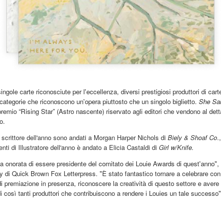
singole carte riconosciute per l'eccellenza, diversi prestigiosi produttori di cart
 categorie che riconoscono un'opera piuttosto che un singolo biglietto.
She Sai
 premio “Rising Star” (Astro nascente) riservato agli editori che vendono al dett
o.
i scrittore dell'anno sono andati a Morgan Harper Nichols di
Biely & Shoaf Co
.
nti di Illustratore dell'anno è andato a Elicia Castaldi di
Girl w/Knife.
a onorata di essere presidente del comitato dei Louie Awards di quest'anno",
 di Quick Brown Fox Letterpress. "È stato fantastico tornare a celebrare con
i premiazione in presenza, riconoscere la creatività di questo settore e avere 
i così tanti produttori che contribuiscono a rendere i Louies un tale successo"