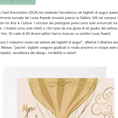
 Card Association (GCA) ha celebrato l'eccellenza nei biglietti di auguri quest
rimonia annuale dei Louie Awards tenutasi presso la Gallery 308 nel campus d
r for Arts & Culture. I vincitori dei prestigiosi premi sono stati annunciati tra
. I finalisti sono stati ridotti a 153 carte da una giuria di 42 giudici del settore i
 fine, 53 carte di 29 diversi editori hanno ricevuto un ambito Louie Award.
ono il massimo onore nel settore dei biglietti di auguri", afferma il direttore es
eiser, "poiché i biglietti vengono giudicati in modo anonimo in cinque aree d
 impatto, eccellenza del design, inviabilità e valore".