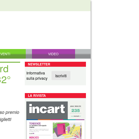
EVENTI
VIDEO
rd
NEWSLETTER
Informativa
32°
Iscriviti
sulla privacy
LA RIVISTA
ioso premio
lietti