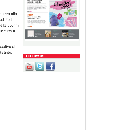
a sera alla
el Fort
 612 voci in
n tutto il
ecutivo di
istinte:
FOLLOW US