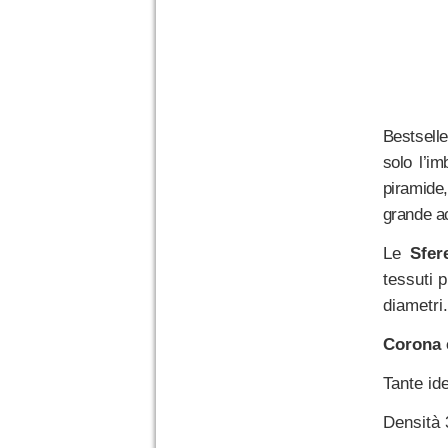
Bestsell
solo l’im
piramide,
grande ac
Le
Sfer
tessuti p
diametri.
Corona e
Tante id
Densità 