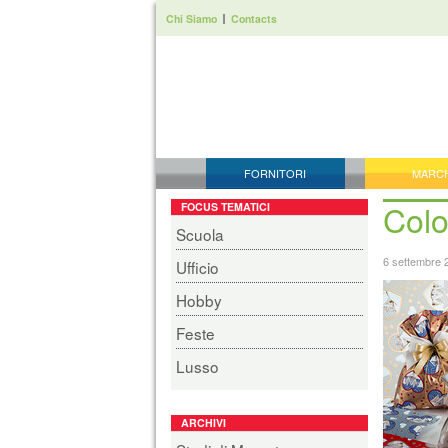
Chi Siamo
Contacts
FORNITORI
MARC
Colo
FOCUS TEMATICI
Scuola
6 settembre 
Ufficio
Hobby
Feste
Lusso
ARCHIVI