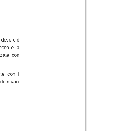
o, dove c
’è
 cono e la
izzate con
te con i
li in vari