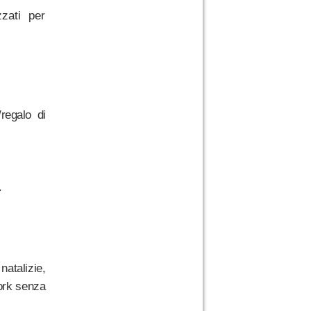
zzati per
regalo di
.
natalizie,
work senza