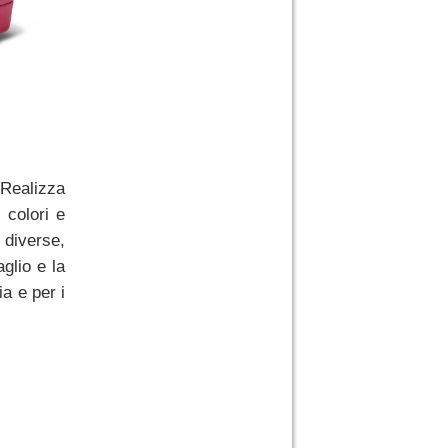
 Realizza
 colori e
 diverse,
aglio e la
ia e per i