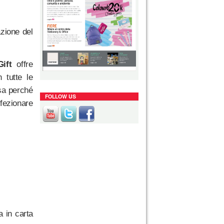
azione del
ift
offre
 tutte le
osa perché
FOLLOW US
nfezionare
a in carta