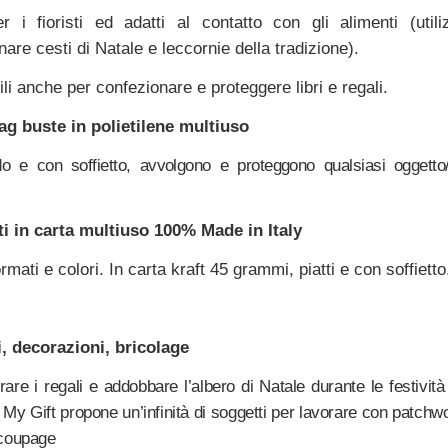
er i fioristi ed adatti al contatto con gli alimenti (utili
are cesti di Natale e leccornie della tradizione).
ili anche per confezionare e proteggere libri e regali.
bag
buste in polietilene multiuso
o e con soffietto, avvolgono e proteggono qualsiasi oggetto/
i in carta multiuso 100% Made in Italy
ormati e colori. In carta kraft 45 grammi, piatti e con soffietto
, decorazioni, bricolage
are i regali e addobbare l’albero di Natale durante le festività 
My Gift propone un’infinità di soggetti per lavorare con patch
coupage