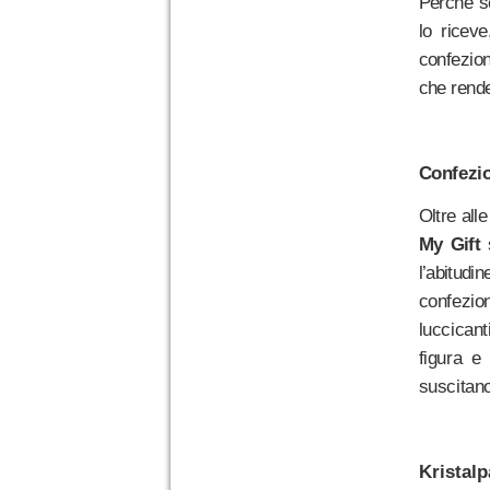
Perché se
lo ricev
confezion
che rende
Confezio
Oltre all
My Gift
l’abitudi
confezion
luccicant
figura e
suscitano
Kristalp