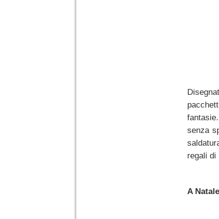
Disegnat
pacchett
fantasie
senza spr
saldatura
regali di
A Natale