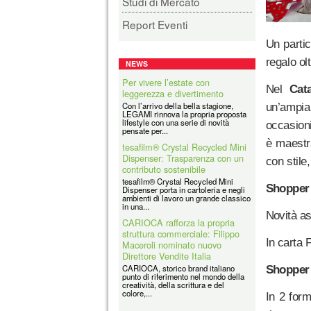
Studi di Mercato
Report Eventi
Un partic
regalo olt
NEWS
tesafilm® Crystal Recycled Mini
Nel
Cat
Dispenser: Trasparenza con un
contributo sostenibile
un’ampia
tesafilm® Crystal Recycled Mini
occasioni
Dispenser porta in cartoleria e negli
ambienti di lavoro un grande classico
in una...
è maestra
CARIOCA rafforza la propria
con stile
struttura commerciale: Filippo
Maceroli nominato nuovo
Shopper 
Direttore Vendite Italia
CARIOCA, storico brand italiano
punto di riferimento nel mondo della
Novità as
creatività, della scrittura e del
colore,...
In carta 
Coolpack
Coolpack Italy Srl è la filiale italiana
di un grande Gruppo avente Sede in
Shopper 
Polonia e presente in tutti i
principali...
In 2 form