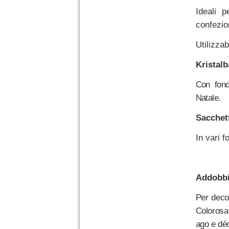
Ideali p
confezion
Utilizzab
Kristal
Con fond
Natale.
Sacchett
In vari f
Addobbi
Per decor
Colorosa 
ago e dé