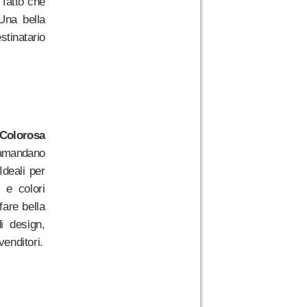
 fatto che
Una bella
stinatario
 Colorosa
tramandano
Ideali per
i e colori
fare bella
i design,
enditori.