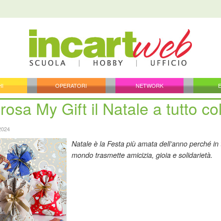
HI
OPERATORI
NETWORK
rosa My Gift il Natale a tutto co
2024
Natale è la Festa più amata dell’anno perché in t
mondo trasmette amicizia, gioia e solidarietà.