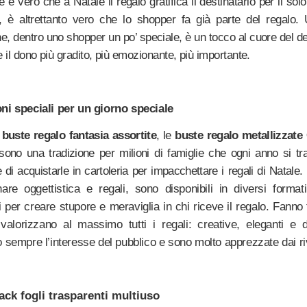
 è vero che a Natale il regalo gratifica il destinatario per il solo
e, è altrettanto vero che lo shopper fa già parte del regalo. 
e, dentro uno shopper un po’ speciale, è un tocco al cuore del de
 il dono più gradito, più emozionante, più importante.
ni speciali per un giorno speciale
e
buste regalo fantasia assortite
, le
buste regalo metallizzate
sono una tradizione per milioni di famiglie che ogni anno si 
ne di acquistarle in cartoleria per impacchettare i regali di Natale.
are oggettistica e regali, sono disponibili in diversi format
i per creare stupore e meraviglia in chi riceve il regalo. Fanno 
 valorizzano al massimo tutti i regali: creative, eleganti e d
 sempre l’interesse del pubblico e sono molto apprezzate dai riv
ack
fogli trasparenti multiuso