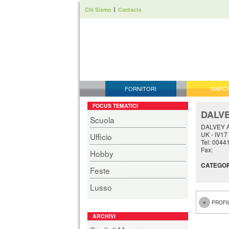
Chi Siamo
Contacts
FORNITORI
MARC
FOCUS TEMATICI
DALV
Scuola
DALVEY 
UK - IV1
Ufficio
Tel: 004
Fax:
Hobby
CATEGOR
Feste
Lusso
PROFI
ARCHIVI