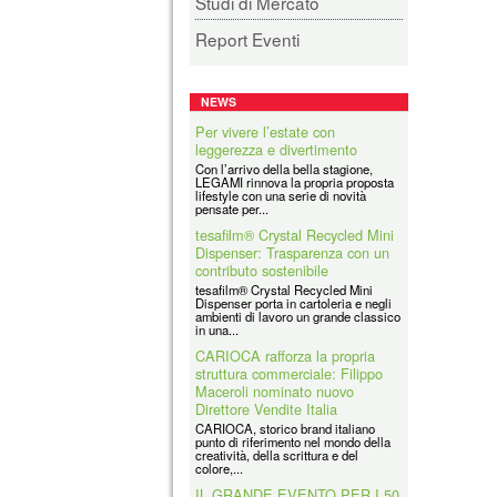
Studi di Mercato
Report Eventi
NEWS
Per vivere l’estate con
leggerezza e divertimento
Con l’arrivo della bella stagione,
LEGAMI rinnova la propria proposta
lifestyle con una serie di novità
pensate per...
tesafilm® Crystal Recycled Mini
Dispenser: Trasparenza con un
contributo sostenibile
tesafilm® Crystal Recycled Mini
Dispenser porta in cartoleria e negli
ambienti di lavoro un grande classico
in una...
CARIOCA rafforza la propria
struttura commerciale: Filippo
Maceroli nominato nuovo
Direttore Vendite Italia
CARIOCA, storico brand italiano
punto di riferimento nel mondo della
creatività, della scrittura e del
colore,...
IL GRANDE EVENTO PER I 50