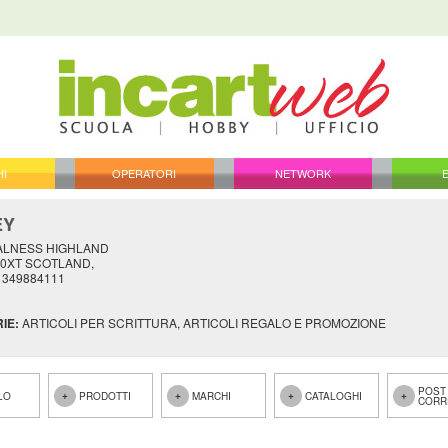
HI
OPERATORI
NETWORK
EY
ALNESS HIGHLAND
7 0XT SCOTLAND,
41349884111
IE:
ARTICOLI PER SCRITTURA, ARTICOLI REGALO E PROMOZIONE
POST
LO
PRODOTTI
MARCHI
CATALOGHI
CORR