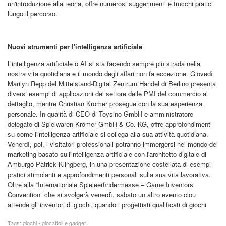
un'introduzione alla teoria, offre numerosi suggerimenti e trucchi pratici
lungo il percorso.
Nuovi strumenti per l'intelligenza artificiale
L’intelligenza artificiale o AI si sta facendo sempre più strada nella
nostra vita quotidiana e il mondo degli affari non fa eccezione. Giovedì
Marilyn Repp del Mittelstand-Digital Zentrum Handel di Berlino presenta
diversi esempi di applicazioni del settore delle PMI del commercio al
dettaglio, mentre Christian Krömer prosegue con la sua esperienza
personale. In qualità di CEO di Toysino GmbH e amministratore
delegato di Spielwaren Krömer GmbH & Co. KG, offre approfondimenti
su come l'intelligenza artificiale si collega alla sua attività quotidiana.
Venerdì, poi, i visitatori professionali potranno immergersi nel mondo del
marketing basato sull'intelligenza artificiale con l'architetto digitale di
Amburgo Patrick Klingberg, in una presentazione costellata di esempi
pratici stimolanti e approfondimenti personali sulla sua vita lavorativa.
Oltre alla “Internationale Spieleerfindermesse – Game Inventors
Convention” che si svolgerà venerdì, sabato un altro evento clou
attende gli inventori di giochi, quando i progettisti qualificati di giochi
Tags:
giochi - giocattoli e gadget