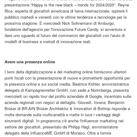
presentazione “Happy is the new black – trends for 2024/2025”. Reyne
Rice, esperta di giocattoli americana di fama internazionale, ispirerà il
pubblico martedì e venerdì con le ultime tendenze e tecnologie per la
prossima stagione. E mercoledì Nick Sohnemann di Amburgo,
fondatore dell'agenzia per l'innovazione Future Candy, si avventura a
dare uno sguardo al futuro del commercio dei giocattoli con l'aiuto di
modelli di business e metodi di innovazione reali.
Avere una presenza online
I temi della digitalizzazione e del marketing online forniscono ulteriori
punti focali con la presentazione di nuove e promettenti opportunità per
la presenza online e sui social media. Beatrice Köhler, amministratrice
delegata di Kampagnenreiter GmbH, con sede a Norimberga, presenta
mercoledì un rapido tour del profilo aziendale di Google, incentrato sulle
aziende regionali con negozi al dettaglio. Giovedì, invece, Benjamin
Brüser di BR-AIN Brüser Architektur & Innovation di Bottrop risponde a
molte domande sulla multicanalità e mette in luce i vantaggi degli
strumenti digitali. In programma c'è anche l'influencer marketing nel
settore dei giocattoli, presentato da Philipp Hagl, amministratore
delegato della InfluenceME GmbH di Monaco. Oltre a fornire