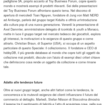
padiglione 3A, proprio accanto al Toy Business Forum, copre questo
mondo e mostrerà esempi di prodotti rilevanti. Sei delle presentazioni
del Toy Business Forum affrontano questo tema. Nel discorso di
apertura di mercoledì Toan Nguyen, fondatore di Jung von Matt NERD
ad Amburgo, parlerà del gruppo target Kidults e offrirà un'introduzione
alla cultura pop di una nuova generazione. Venerdì la presentazione di
Axel Dammler, amministratore delegato di iconkids & youth a Monaco,
mette in luce il gruppo target nel mercato tedesco dei giocattoli, esplora
gli interessi, le motivazioni e le esigenze di questo gruppo e come
attrarlo. Christian Braun, di Superior (USA), si occupa di un aspetto
particolare di questo Speciale: il collezionismo. Il fondatore e CEO di
hobbyDB, il più grande database al mondo che copre tutti gli oggetti da
collezione mai prodotti, discute con l'aiuto di esempi dieci criteri chiave
che definiscono cosa rende un oggetto da collezione e come rimane
tale.
Adatto alle tendenze future
Oltre ai nuovi gruppi target, anche altri fattori come le tendenze, la
concorrenza e le mutevoli esigenze dei clienti influenzano il futuro del
commercio al dettaglio. Martedì, Stefan Nilsson di Stoccolma dimostra
il legame tra il sentimento di felicità e l’atto di acquistare cose, nella sua