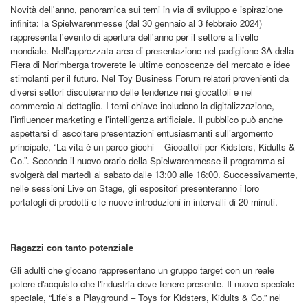
Novità dell'anno, panoramica sui temi in via di sviluppo e ispirazione
infinita: la Spielwarenmesse (dal 30 gennaio al 3 febbraio 2024)
rappresenta l'evento di apertura dell'anno per il settore a livello
mondiale. Nell'apprezzata area di presentazione nel padiglione 3A della
Fiera di Norimberga troverete le ultime conoscenze del mercato e idee
stimolanti per il futuro. Nel Toy Business Forum relatori provenienti da
diversi settori discuteranno delle tendenze nei giocattoli e nel
commercio al dettaglio. I temi chiave includono la digitalizzazione,
l’influencer marketing e l’intelligenza artificiale. Il pubblico può anche
aspettarsi di ascoltare presentazioni entusiasmanti sull’argomento
principale, “La vita è un parco giochi – Giocattoli per Kidsters, Kidults &
Co.”. Secondo il nuovo orario della Spielwarenmesse il programma si
svolgerà dal martedì al sabato dalle 13:00 alle 16:00. Successivamente,
nelle sessioni Live on Stage, gli espositori presenteranno i loro
portafogli di prodotti e le nuove introduzioni in intervalli di 20 minuti.
Ragazzi con tanto potenziale
Gli adulti che giocano rappresentano un gruppo target con un reale
potere d'acquisto che l'industria deve tenere presente. Il nuovo speciale
speciale, “Life’s a Playground – Toys for Kidsters, Kidults & Co.” nel