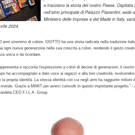
e tracciano la storia del nostro Paese. Ospitata
nell’atrio principale di Palazzo Piacentini, sede d
Ministero delle Imprese e del Made in Italy, sar
prile 2024.
0 anni sinonimo di colore, GIOTTO ha una storia radicata nella tradizione itali
ogni nuova generazione nella sua crescita a colori, rendendo il gesto creati
za unica e da ricordare.
presenta e racconta l'espressione a colori di decine di generazioni, il nostr
po ha accompagnato e dato voce ai ragazzi e alla loro creatività, evolvendos
 la propria identità. La stessa identità con cui negli anni ha raggiunto milioni 
 mondo. Grazie a MIMIT per averci coinvolti in questo importante progetto.” - 
ndela CEO F.I.L.A. Group.