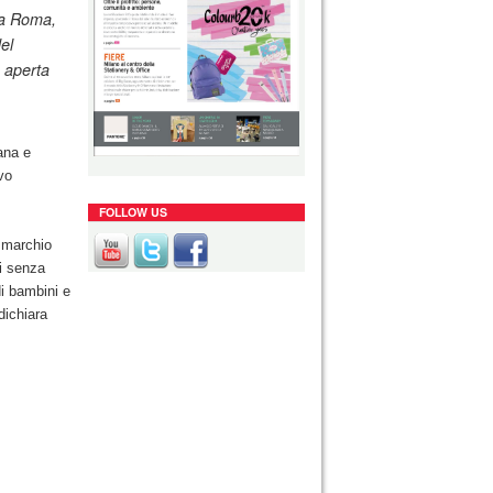
 a Roma,
el
à aperta
ana e
vo
FOLLOW US
o marchio
i senza
di bambini e
dichiara