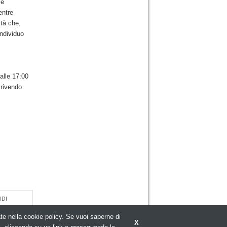
me
entre
ità che,
individuo
dalle 17:00
crivendo
IDI
rate nella cookie policy. Se vuoi saperne di
X