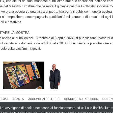
, con alcuni dei suoi manifesti pubblicitari storici e confezioni iconiche co
ione del Maestro Cimabue che osserva il giovane pastore Giotto da Bondone m
 vero una pecora su una lastra di pietra, trasporta il pubblico in quella gestual
a al tempo libero, accompagna la quotidianità e il percorso di crescita di ogni 
ori e creatività.
ITARE LA MOSTRA
 aperta al pubblico dal 13 febbraio al 6 aprile 2024, si può visitare il venerdì 
e il sabato e la domenica dalle 10:00 alle 20:00. E' richiesta la prenotazione s
o polo.culturale@mimit.gov.it.
 EMAIL
STAMPA
AGGIUNGI AI PREFERITI
CONDIVIDI SU FACEBOOK
CONDIV
i si avvalgono di cookie necessari al funzionamento ed utili alle finalità illust