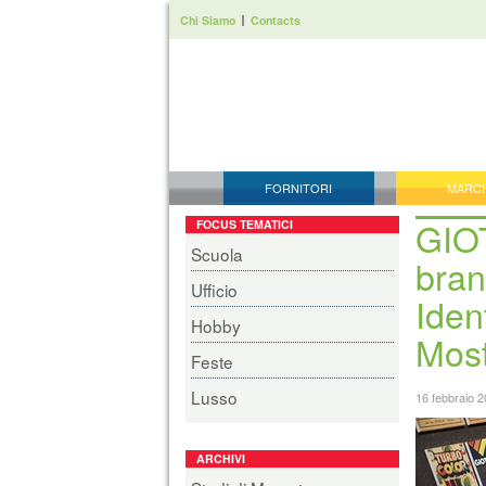
Chi Siamo
Contacts
FORNITORI
MARC
GIOT
FOCUS TEMATICI
Scuola
bran
Ufficio
Iden
Hobby
Most
Feste
Lusso
16 febbraio 
ARCHIVI