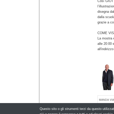
Così GIOTTO
l’illustraz
disegna dal
dalla scuol
grazie a col
COME VIS
La mostra è
alle 20:00 
all'indirizz
MANDA VIA
Questo sito o gli strumenti terzi da questo utilizzat