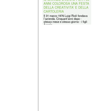
ANNI COLOROSA UNA FESTA
DELLA CREATIVITA’ E DELLA
CARTOLERIA
Il 31 marzo 1976 Luigi Rioli fondava
l’azienda. Cinquant’anni dopo -
stesso mese e stesso giorno - i figli
Angelo,...
Coolpack
Coolpack Italy Srl è la filiale italiana
di un grande Gruppo avente Sede in
Polonia e presente in tutti i
principali...