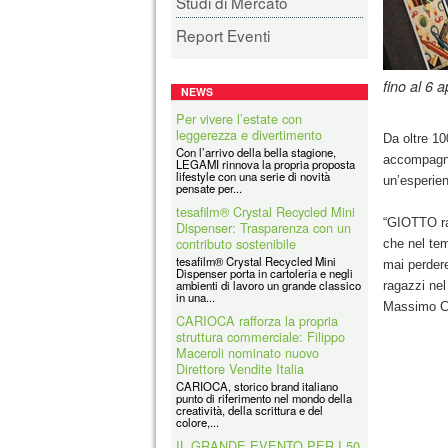
Studi di Mercato
Report Eventi
fino al 6 a
NEWS
Per vivere l’estate con
leggerezza e divertimento
Da oltre 10
Con l’arrivo della bella stagione,
accompagna 
LEGAMI rinnova la propria proposta
lifestyle con una serie di novità
un’esperien
pensate per...
tesafilm® Crystal Recycled Mini
Dispenser: Trasparenza con un
“GIOTTO rap
contributo sostenibile
che nel tem
tesafilm® Crystal Recycled Mini
mai perdere
Dispenser porta in cartoleria e negli
ambienti di lavoro un grande classico
ragazzi nel
in una...
Massimo Ca
CARIOCA rafforza la propria
struttura commerciale: Filippo
Maceroli nominato nuovo
Direttore Vendite Italia
CARIOCA, storico brand italiano
punto di riferimento nel mondo della
creatività, della scrittura e del
colore,...
IL GRANDE EVENTO PER I 50