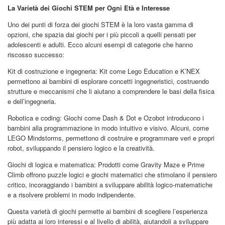
La Varietà dei Giochi STEM per Ogni Età e Interesse
Uno dei punti di forza dei giochi STEM è la loro vasta gamma di
opzioni, che spazia dai giochi per i più piccoli a quelli pensati per
adolescenti e adulti. Ecco alcuni esempi di categorie che hanno
riscosso successo:
Kit di costruzione e ingegneria: Kit come Lego Education e K’NEX
permettono ai bambini di esplorare concetti ingegneristici, costruendo
strutture e meccanismi che li aiutano a comprendere le basi della fisica
e dell’ingegneria.
Robotica e coding: Giochi come Dash & Dot e Ozobot introducono i
bambini alla programmazione in modo intuitivo e visivo. Alcuni, come
LEGO Mindstorms, permettono di costruire e programmare veri e propri
robot, sviluppando il pensiero logico e la creatività.
Giochi di logica e matematica: Prodotti come Gravity Maze e Prime
Climb offrono puzzle logici e giochi matematici che stimolano il pensiero
critico, incoraggiando i bambini a sviluppare abilità logico-matematiche
e a risolvere problemi in modo indipendente.
Questa varietà di giochi permette ai bambini di scegliere l’esperienza
più adatta ai loro interessi e al livello di abilità, aiutandoli a sviluppare