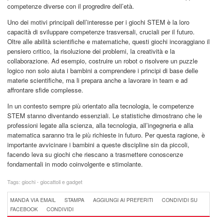
competenze diverse con il progredire dell’età.
Uno dei motivi principali dell’interesse per i giochi STEM è la loro
capacità di sviluppare competenze trasversali, cruciali per il futuro.
Oltre alle abilità scientifiche e matematiche, questi giochi incoraggiano il
pensiero critico, la risoluzione dei problemi, la creatività e la
collaborazione. Ad esempio, costruire un robot o risolvere un puzzle
logico non solo aiuta i bambini a comprendere i principi di base delle
materie scientifiche, ma li prepara anche a lavorare in team e ad
affrontare sfide complesse.
In un contesto sempre più orientato alla tecnologia, le competenze
STEM stanno diventando essenziali. Le statistiche dimostrano che le
professioni legate alla scienza, alla tecnologia, all’ingegneria e alla
matematica saranno tra le più richieste in futuro. Per questa ragione, è
importante avvicinare i bambini a queste discipline sin da piccoli,
facendo leva su giochi che riescano a trasmettere conoscenze
fondamentali in modo coinvolgente e stimolante.
Tags:
giochi - giocattoli e gadget
MANDA VIA EMAIL
STAMPA
AGGIUNGI AI PREFERITI
CONDIVIDI SU
FACEBOOK
CONDIVIDI