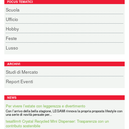
FOCUS TEMATICI
Scuola
Ufficio
Hobby
Feste
Lusso
ARCHIVI
Studi di Mercato
Report Eventi
NEWS
Per vivere l’estate con leggerezza e divertimento
Con l’arrivo della bella stagione, LEGAMI rinnova la propria proposta lifestyle con
tesafilm® Crystal Recycled Mini Dispenser: Trasparenza con un
una serie di novità pensate per...
contributo sostenibile
tesafilm® Crystal Recycled Mini Dispenser porta in cartoleria e negli ambienti di
lavoro un grande classico in una...