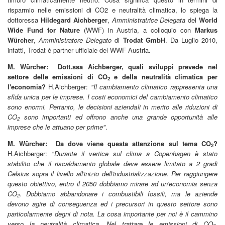
risparmio nelle emissioni di CO2 e neutralità climatica, lo spiega la
dottoressa
Hildegard Aichberger
,
Amministratrice Delegata
del
World
Wide Fund for Nature
(WWF) in Austria, a colloquio con
Markus
Würcher
,
Amministratore Delegato
di
Trodat GmbH
. Da Luglio 2010,
infatti, Trodat è partner ufficiale del WWF Austria.
M. Würcher: Dott.ssa Aichberger, quali sviluppi prevede nel
settore delle emissioni di CO
e della neutralità climatica per
2
l'economia?
H.Aichberger:
"
Il cambiamento climatico rappresenta una
sfida unica per le imprese. I costi economici del cambiamento climatico
sono enormi. Pertanto, le decisioni aziendali in merito alle riduzioni di
CO
sono importanti ed offrono anche una grande opportunità alle
2
imprese che le attuano per prime"
.
M. Würcher: Da dove viene questa attenzione sul tema CO
?
2
H.Aichberger:
"Durante il vertice sul clima a Copenhagen è stato
stabilito che il riscaldamento globale deve essere limitato a 2 gradi
Celsius sopra il livello all'inizio dell'industrializzazione. Per raggiungere
questo obiettivo, entro il 2050 dobbiamo mirare ad un'economia senza
CO
. Dobbiamo abbandonare i combustibili fossili, ma le aziende
2
devono agire di conseguenza ed i precursori in questo settore sono
particolarmente degni di nota. La cosa importante per noi è il cammino
verso la neutralità climatica. Nel trattare le emissioni di CO
,