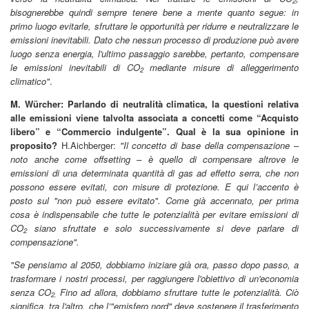
2
bisognerebbe quindi sempre tenere bene a mente quanto segue: in
primo luogo evitarle, sfruttare le opportunità per ridurre e neutralizzare le
emissioni inevitabili. Dato che nessun processo di produzione può avere
luogo senza energia, l'ultimo passaggio sarebbe, pertanto, compensare
le emissioni inevitabili di CO
mediante misure di alleggerimento
2
climatico"
.
M. Würcher: Parlando di neutralità climatica, la questioni relativa
alle emissioni viene talvolta associata a concetti come “Acquisto
libero” e “Commercio indulgente”. Qual è la sua opinione in
proposito?
H.Aichberger:
"Il concetto di base della compensazione –
noto anche come offsetting – è quello di compensare altrove le
emissioni di una determinata quantità di gas ad effetto serra, che non
possono essere evitati, con misure di protezione. E qui l’accento è
posto sul "non può essere evitato". Come già accennato, per prima
cosa è indispensabile che tutte le potenzialità per evitare emissioni di
CO
siano sfruttate e solo successivamente si deve parlare di
2
compensazione".
"Se pensiamo al 2050, dobbiamo iniziare già ora, passo dopo passo, a
trasformare i nostri processi, per raggiungere l'obiettivo di un'economia
senza CO
Fino ad allora, dobbiamo sfruttare tutte le potenzialità. Ciò
2.
significa, tra l'altro, che l’"emisfero nord" deve sostenere il trasferimento