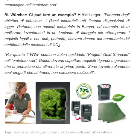
tecnologico nell'"emisfero sud"
.
M. Würcher: Ci può fare un esempio?
H.Aichberger:
"Partendo dagli
obiettivi di riduzione, i Paesi industrializzati fissano disposizioni di
legge. Pertanto, una società industriale in Europa, ad esempio, deve
realizzare investimenti in un impianto di filtraggio per ottemperare i
requisiti legali e non può, pertanto, ricavare denaro dal commercio dei
certificati delle emissioni di CO
.
2"
"Per questo il WWF sostiene solo i cosiddetti “Progetti Gold Standard”
nell‘”emisfero sud”. Questi devono rispettare requisiti rigorosi e garantire
che la protezione del clima sia al primo posto. Sono favoriti solamente
quei progetti che altrimenti non sarebbero realizzati"
.
Tags:
timbri e portatimbri
,
perforatori cucitrici levapunti punti
,
attrezzature e