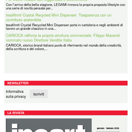
tesafilm® Crystal Recycled Mini Dispenser: Trasparenza con un
Con l’arrivo della bella stagione, LEGAMI rinnova la propria proposta lifestyle con
contributo sostenibile
una serie di novità pensate per...
tesafilm® Crystal Recycled Mini Dispenser porta in cartoleria e negli ambienti di
lavoro un grande classico in una...
CARIOCA rafforza la propria struttura commerciale: Filippo Maceroli
nominato nuovo Direttore Vendite Italia
CARIOCA, storico brand italiano punto di riferimento nel mondo della creatività,
della scrittura e del colore,...
Coolpack
Coolpack Italy Srl è la filiale italiana di un grande Gruppo avente Sede in Polonia
e presente in tutti i principali...
NEWSLETTER
Informativa
Iscriviti
sulla privacy
LA RIVISTA