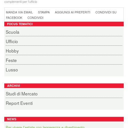
complementi per l'ufficio
MANDA VIA EMAIL
STAMPA
AGGIUNGI AI PREFERITI
CONDIVIDI SU
FACEBOOK
CONDIVIDI
FOCUS TEMATICI
Scuola
Ufficio
Hobby
Feste
Lusso
ARCHIVI
Studi di Mercato
Report Eventi
NEWS
Per vivere l’estate con leggerezza e divertimento