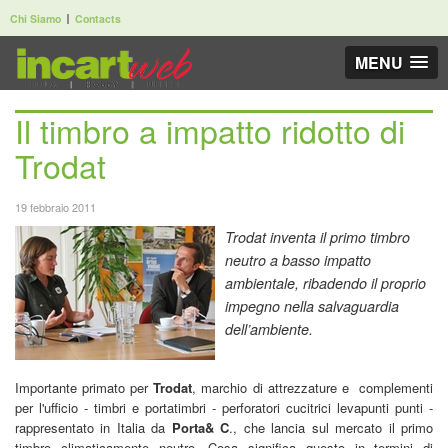
Chi Siamo
Contacts
MENU
Il timbro a impatto ridotto di
Trodat
19 febbraio 2011
Trodat inventa il primo timbro
neutro a basso impatto
ambientale, ribadendo il proprio
impegno nella salvaguardia
dell’ambiente.
Importante primato per
Trodat
, marchio di attrezzature e complementi
per l'ufficio - timbri e portatimbri - perforatori cucitrici levapunti punti -
rappresentato in Italia da
Porta& C
., che lancia sul mercato il primo
timbro climaticamente neutro. Cosa significa questo in termini di