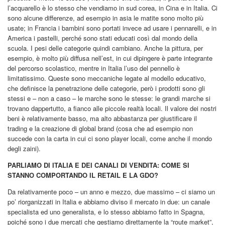
l’acquarello è lo stesso che vendiamo in sud corea, in Cina e in Italia. Ci
sono alcune differenze, ad esempio in asia le matite sono molto più
usate; in Francia i bambini sono portati invece ad usare i pennarelli, e in
America i pastelli, perché sono stati educati così dal mondo della
scuola. I pesi delle categorie quindi cambiano. Anche la pittura, per
esempio, è molto più diffusa nell’est, in cui dipingere è parte integrante
del percorso scolastico, mentre in Italia l’uso del pennello è
limitatissimo. Queste sono meccaniche legate al modello educativo,
che definisce la penetrazione delle categorie, però i prodotti sono gli
stessi e – non a caso – le marche sono le stesse: le grandi marche si
trovano dappertutto, a fianco alle piccole realtà locali. Il valore dei nostri
beni è relativamente basso, ma alto abbastanza per giustificare il
trading e la creazione di global brand (cosa che ad esempio non
succede con la carta in cui ci sono player locali, come anche il mondo
degli zaini).
PARLIAMO DI ITALIA E DEI CANALI DI VENDITA: COME SI
STANNO COMPORTANDO IL RETAIL E LA GDO?
Da relativamente poco – un anno e mezzo, due massimo – ci siamo un
po’ riorganizzati in Italia e abbiamo diviso il mercato in due: un canale
specialista ed uno generalista, e lo stesso abbiamo fatto in Spagna,
poiché sono i due mercati che gestiamo direttamente la “route market”,