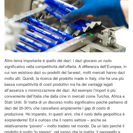
Altro tema importante è quello dei dazi: i dazi giocano un ruolo
significativo nella competitività dell’offerta. A differenza dell’Europea, in
cui non esistono dazi su prodotti del far-east, molti mercati hanno dazi
molto alti. Quindi, la ricerca del prodotto made in Italy, che ha una più
bassa competitività di costi produttivi ma ha dei vantaggi legati
all’assenza o minimizzazione dei dazi. Ad esempio l’import è più
conveniente dall’Italia che dalla cine in mercati come Turchia, Africa e
Stati Uniti. Si tratta di un discorso molto significativo poiché parliamo di
dazi del 20-30% che cancellano ampiamente i gap di costo di
produzione. Ho imparato, in questi anni, che il ruolo della geopolitica è
sorprendente! Ed è curioso che il nostro settore – anche se
relativamente “povero” – molto tradato nel mondo. Da un lato perché il
prodotto è molto “lo stesso”, nel senso che la matita, il pennarello e