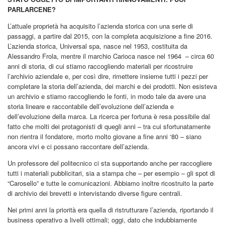
PARLARCENE?
L’attuale proprietà ha acquisito l’azienda storica con una serie di
passaggi, a partire dal 2015, con la completa acquisizione a fine 2016.
L’azienda storica, Universal spa, nasce nel 1953, costituita da
Alessandro Frola, mentre il marchio Carioca nasce nel 1964
– circa 60
anni di storia, di cui stiamo raccogliendo materiali per ricostruire
l’archivio aziendale e, per così dire, rimettere insieme tutti i pezzi per
completare la storia dell’azienda, dei marchi e dei prodotti. Non esisteva
un archivio e stiamo raccogliendo le fonti, in modo tale da avere una
storia lineare e raccontabile dell’evoluzione dell’azienda e
dell’evoluzione della marca. La ricerca per fortuna è resa possibile dal
fatto che molti dei protagonisti di quegli anni – tra cui sfortunatamente
non rientra il fondatore, morto molto giovane a fine anni ‘80 – siano
ancora vivi e ci possano raccontare dell’azienda.
Un professore del politecnico ci sta supportando anche per raccogliere
tutti i materiali pubblicitari, sia a stampa che – per esempio – gli spot di
“Carosello” e tutte le comunicazioni. Abbiamo inoltre ricostruito la parte
di archivio dei brevetti e intervistando diverse figure centrali.
Nei primi anni la priorità era quella di ristrutturare l’azienda, riportando il
business operativo a livelli ottimali; oggi, dato che indubbiamente