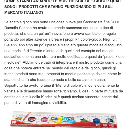
COME STANNO ANDANDO LE VOSTRE SCATOLE-GIOCO? QUALI
SONO I PRODOTTI CHE STANNO FUNZIONANDO DI PIÙ SUL
MERCATO ITALIANO?
Le scatole gioco non sono una cosa nuova per Carioca: tra fine ’90 e
Duemila Carioca ha avuto un grande successo con questo tipo di
prodotto, che era un po’ un’innovazione e aveva cambiato le regole
portando poi altre aziende a creare i propri kit colore-gioco. Negli ultimi
3-4 anni abbiamo un po’ ripreso e rilanciato questa modalità d’acquisto,
una modalità differente e lontana da quella ad esempio del mondo
scolastico che ha una struttura molto codificata e quasi da “prescrizione
medicale”. Abbiamo cercato di interpretare il nostro prodotto come una
cosa che poteva entrare nel mondo del regalo e del gioco, quindi gli
stessi prodotti sono stati proposti in modi e packaging diversi come le
scatole di latta che fossero comode e belle da avere in casa.
Soprattutto ha avuto fortuna il “Metro di colore”, in cui sicuramente la
varietà e le dimensioni hanno forte richiamo. L’idea, in parte mutuata da
confezioni simili della Kinder, si è quindi rivelata vincente, anche dal
punto di vista di immagine e visibilità.