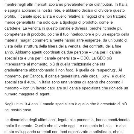
mentre negli altri mercati abbiamo prevalentemente distributori. In Italia
e spagna abbiamo la nostra rete, e abbiamo deciso di dividere questo
profilo. Il canale specialista è quello relativo ai negozi che non trattano
merce generalista ma solo quella tipologia di prodotto, come le
cartolerie. La vendita in questo canale è diversa, perché richiede più
competenze di prodotto, poiché il tuo interlocutore è più un esperto della
materia; magari commercialmente hanno altre esigenze, da un punto di
vista della struttura della filiera della vendita, dei contratti, della fine
anno. Abbiamo agenti coordinati da due persone – una per il canale
specialista e una per il canale generalista – GDO. La GDO più
interessante al momento, più di quella tradizionale che sta
gradualmente abbandonando il non food, è quella dei “superdrug”. Al
momento, per Carioca, il canale generalista vale circa il 60%, e quello
specialista il 40%. In Italia sono una ventina gli agenti che coprono il
mercato – con un lavoro capillare sul canale specialista che richiede un
numero maggiore di agenti.
Negli ultimi 3-4 anni il canale specialista è quello che è cresciuto di più
nel nostro caso.
Le dinamiche degli ultimi anni, legate alla pandemia, hanno condizionato
molto il mercato. Quello che si vede oggi – e non solo in Italia – è che
si sta sviluppando un retail non food organizzato e sofisticato, che si