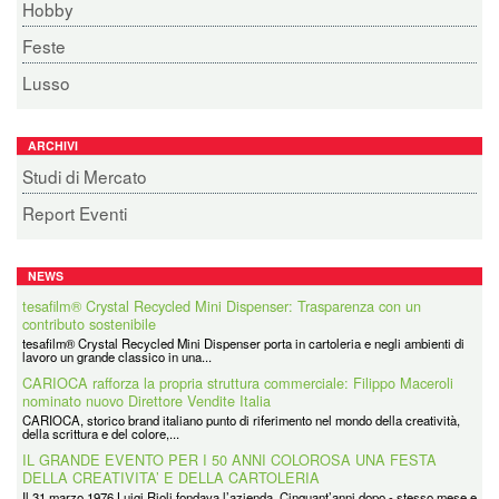
Hobby
Feste
Lusso
ARCHIVI
Studi di Mercato
Report Eventi
NEWS
tesafilm® Crystal Recycled Mini Dispenser: Trasparenza con un
CARIOCA rafforza la propria struttura commerciale: Filippo Maceroli
contributo sostenibile
nominato nuovo Direttore Vendite Italia
tesafilm® Crystal Recycled Mini Dispenser porta in cartoleria e negli ambienti di
CARIOCA, storico brand italiano punto di riferimento nel mondo della creatività,
lavoro un grande classico in una...
della scrittura e del colore,...
IL GRANDE EVENTO PER I 50 ANNI COLOROSA UNA FESTA
DELLA CREATIVITA’ E DELLA CARTOLERIA
Il 31 marzo 1976 Luigi Rioli fondava l’azienda. Cinquant’anni dopo - stesso mese e
stesso giorno - i figli Angelo,...
Coolpack
Coolpack Italy Srl è la filiale italiana di un grande Gruppo avente Sede in Polonia
e presente in tutti i principali...