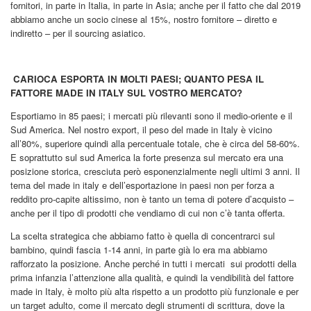
fornitori, in parte in Italia, in parte in Asia; anche per il fatto che dal 2019
abbiamo anche un socio cinese al 15%, nostro fornitore – diretto e
indiretto – per il sourcing asiatico.
CARIOCA ESPORTA IN MOLTI PAESI; QUANTO PESA IL
FATTORE MADE IN ITALY SUL VOSTRO MERCATO?
Esportiamo in 85 paesi; i mercati più rilevanti sono il medio-oriente e il
Sud America. Nel nostro export, il peso del made in Italy è vicino
all’80%, superiore quindi alla percentuale totale, che è circa del 58-60%.
E soprattutto sul sud America la forte presenza sul mercato era una
posizione storica, cresciuta però esponenzialmente negli ultimi 3 anni. Il
tema del made in italy e dell’esportazione in paesi non per forza a
reddito pro-capite altissimo, non è tanto un tema di potere d’acquisto –
anche per il tipo di prodotti che vendiamo di cui non c’è tanta offerta.
La scelta strategica che abbiamo fatto è quella di concentrarci sul
bambino, quindi fascia 1-14 anni, in parte già lo era ma abbiamo
rafforzato la posizione. Anche perché in tutti i mercati
sui prodotti della
prima infanzia l’attenzione alla qualità, e quindi la vendibilità del fattore
made in Italy, è molto più alta rispetto a un prodotto più funzionale e per
un target adulto, come il mercato degli strumenti di scrittura, dove la