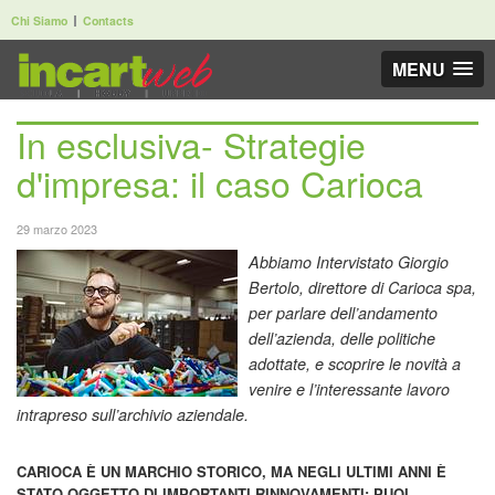
Chi Siamo
Contacts
MENU
In esclusiva- Strategie
d'impresa: il caso Carioca
29 marzo 2023
Abbiamo Intervistato Giorgio
Bertolo, direttore di Carioca spa,
per parlare dell’andamento
dell’azienda, delle politiche
adottate, e scoprire le novità a
venire e l’interessante lavoro
intrapreso sull’archivio aziendale.
CARIOCA È UN MARCHIO STORICO, MA NEGLI ULTIMI ANNI È
STATO OGGETTO DI IMPORTANTI RINNOVAMENTI: PUOI