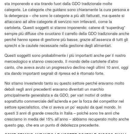
sta imponendo e sta tirando fuori dalla GDO tradizionale molte
categorie. Le categorie che guidano sono chiaramente la cura persona e
la detergenza – che sono le categorie a più alti fatturati, ma queste si
attaccano ad altre categorie di servizio non irrilevanti, come la
cartoleria. Questi soggetti si stanno imponendo: catene di “superdrug”
sempre più diffuse che svuotano il carrello della GDO tradizionale anche
perché hanno spese di gestione più basse, grazie all’assenza di tutti gli
sprechi e le cautele necessarie nella gestione degli alimentari.
Questi soggetti sono probabilmente i più importanti anche per il nostro
merceologico e stanno crescendo. Il mondo delle cartolerie d’altro
canto, che aveva avuto un progressivo declino negli ultimi 10 anni, oggi
sta dando importanti segnali di ripresa ed è ritornato forte.
Noi stiamo investendo tanto su questo settore perché eravamo molto
deboli negli anni precedenti eravamo diventati un marchio
principalmente generalista e da GDO, per vari motivi di ordine
soprattutto commerciale dell’azienda e per la forza dei competitor nel
settore specialistico, che ci aveva un po’ espulsi da quel mondo. In
questi 3 anni di grande crescita in Italia – poiché sono tre anni che
cresciamo in media del 15% all’anno – abbiamo recuperato molto anche
questo gap, che era un punto di debolezza precedente.