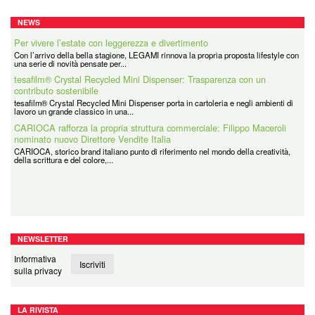
NEWS
tesafilm® Crystal Recycled Mini Dispenser: Trasparenza con un
Per vivere l’estate con leggerezza e divertimento
contributo sostenibile
Con l’arrivo della bella stagione, LEGAMI rinnova la propria proposta lifestyle con
una serie di novità pensate per...
tesafilm® Crystal Recycled Mini Dispenser porta in cartoleria e negli ambienti di
lavoro un grande classico in una...
CARIOCA rafforza la propria struttura commerciale: Filippo Maceroli
nominato nuovo Direttore Vendite Italia
CARIOCA, storico brand italiano punto di riferimento nel mondo della creatività,
della scrittura e del colore,...
Coolpack
Coolpack Italy Srl è la filiale italiana di un grande Gruppo avente Sede in Polonia
e presente in tutti i principali...
NEWSLETTER
Informativa
Iscriviti
sulla privacy
LA RIVISTA