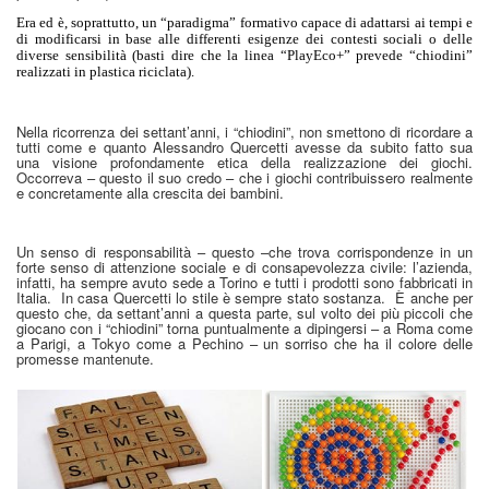
Era ed è, soprattutto, un “paradigma” formativo capace di adattarsi ai tempi e
di modificarsi in base alle differenti esigenze dei contesti sociali o delle
diverse sensibilità (basti dire che la linea “PlayEco+” prevede “chiodini”
realizzati in plastica riciclata).
Nella ricorrenza dei settant’anni, i “chiodini”, non smettono di ricordare a
tutti come e quanto Alessandro Quercetti avesse da subito fatto sua
una visione profondamente etica della realizzazione dei giochi.
Occorreva – questo il suo credo – che i giochi contribuissero realmente
e concretamente alla crescita dei bambini.
Un senso di responsabilità – questo –che trova corrispondenze in un
forte senso di attenzione sociale e di consapevolezza civile: l’azienda,
infatti, ha sempre avuto sede a Torino e tutti i prodotti sono fabbricati in
Italia.
In casa Quercetti lo stile è sempre stato sostanza.
È anche per
questo che, da settant’anni a questa parte, sul volto dei più piccoli che
giocano con i “chiodini” torna puntualmente a dipingersi – a Roma come
a Parigi, a Tokyo come a Pechino – un sorriso che ha il colore delle
promesse mantenute.