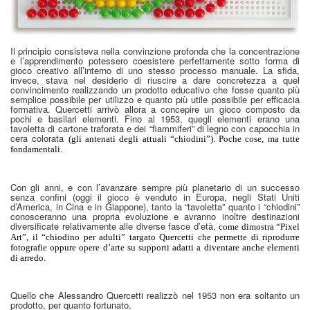
Il principio consisteva nella convinzione profonda che la concentrazione
e l’apprendimento potessero coesistere perfettamente sotto forma di
gioco creativo all’interno di uno stesso processo manuale. La sfida,
invece, stava nel desiderio di riuscire a dare concretezza a quel
convincimento realizzando un prodotto educativo che fosse quanto più
semplice possibile per utilizzo e quanto più utile possibile per efficacia
formativa. Quercetti arrivò allora a concepire un gioco composto da
pochi e basilari elementi. Fino al 1953, quegli elementi erano una
tavoletta di cartone traforata e dei “fiammiferi” di legno con capocchia in
cera colorata
(gli antenati degli attuali “chiodini”). Poche cose, ma tutte
fondamentali.
Con gli anni, e con l’avanzare sempre più planetario di un successo
senza confini (oggi il gioco è venduto in Europa, negli Stati Uniti
d’America, in Cina e in Giappone), tanto la “tavoletta” quanto i “chiodini”
conosceranno una propria evoluzione e avranno inoltre destinazioni
diversificate relativamente alle diverse fasce d’età,
come dimostra “Pixel
Art”, il “chiodino per adulti” targato Quercetti che permette di riprodurre
fotografie oppure opere d’arte su supporti adatti a diventare anche elementi
di arredo.
Quello che Alessandro Quercetti realizzò nel 1953 non era soltanto un
prodotto, per quanto fortunato.