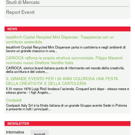
Studi di Mercato
Report Eventi
NEWS
tesafilm® Crystal Recycled Mini Dispenser: Trasparenza con un
contributo sostenibile
tesafilm® Crystal Recycled Mini Dispenser porta in cartoleria e negli ambienti di
lavoro un grande classico in una...
CARIOCA rafforza la propria struttura commerciale: Filippo Maceroli
nominato nuovo Direttore Vendite Italia
CARIOCA, storico brand italiano punto di riferimento nel mondo della creatività,
della scrittura e del colore,...
IL GRANDE EVENTO PER I 50 ANNI COLOROSA UNA FESTA
DELLA CREATIVITA’ E DELLA CARTOLERIA
Il 31 marzo 1976 Luigi Rioli fondava l’azienda. Cinquant’anni dopo - stesso mese e
stesso giorno - i figli Angelo,...
Coolpack
Coolpack Italy Srl è la filiale italiana di un grande Gruppo avente Sede in Polonia
e presente in tutti i principali...
NEWSLETTER
Informativa
Iscriviti