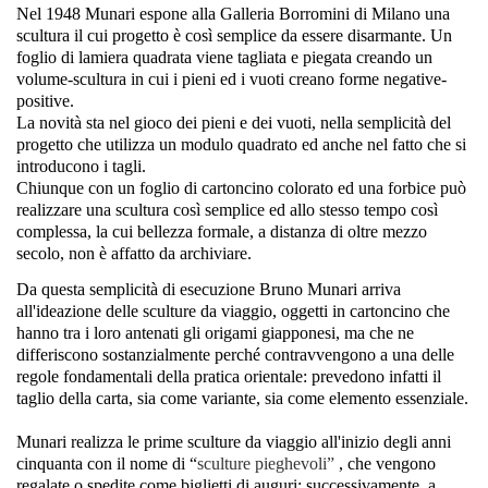
Nel 1948 Munari espone alla Galleria Borromini di Milano una
scultura il cui progetto è così semplice da essere disarmante. Un
foglio di lamiera quadrata viene tagliata e piegata creando un
volume-scultura in cui i pieni ed i vuoti creano forme negative-
positive.
La novità sta nel gioco dei pieni e dei vuoti, nella semplicità del
progetto che utilizza un modulo quadrato ed anche nel fatto che si
introducono i tagli.
Chiunque con un foglio di cartoncino colorato ed una forbice può
realizzare una scultura così semplice ed allo stesso tempo così
complessa, la cui bellezza formale, a distanza di oltre mezzo
secolo, non è affatto da archiviare.
Da questa semplicità di esecuzione Bruno Munari arriva
all'ideazione delle sculture da viaggio, oggetti in cartoncino che
hanno tra i loro antenati gli origami giapponesi, ma che ne
differiscono sostanzialmente perché contravvengono a una delle
regole fondamentali della pratica orientale: prevedono infatti il
taglio della carta, sia come variante, sia come elemento essenziale.
Munari realizza le prime sculture da viaggio all'inizio degli anni
cinquanta con il nome di “
sculture pieghevoli”
, che vengono
regalate o spedite come biglietti di auguri; successivamente, a