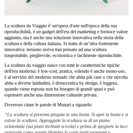
La scultura da Viaggio è' un'opera d'arte nell'epoca della sua
riproducibilità, è un gadget dell'era del marketing e fornisce valore
aggiunto, ma è anche una soluzione innovativa nella storia della
scultura e della cultura italiana. Si tratta di un’idea fortemente
innovativa: nessuno aveva mai pensato ad una scultura
trasportabile, pieghevole, economica e facilmente riproducibile.
La scultura da viaggio nasce con tutte le caratteristiche tipiche
dell'era moderna: è low-cost, pratica, volendo è anche mono-uso,
è al servizio del moderno nomade che abita più case o che talvolta
abita a diverse latidudini, è democratica by design, è leggera,
quando viene esposta non ha bisogno di grandi spazi e può
esprimere anche una dimensione culturale privata.
Doveroso citare le parole di Munari a riguardo:
“La scultura si presenta piegata in una busta. Si apre la busta e si
estrae la scultura. Appoggiate la scultura su di un piano
orizzontale (sui piani inclinati scivola) e prima di spegnere la luce
osservate come questa illumina le varie parti sporgenti o