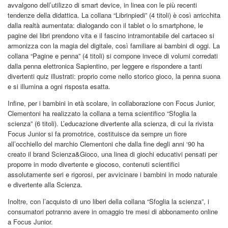
avvalgono dell’utilizzo di smart device, in linea con le più recenti
tendenze della didattica. La collana “Librinpiedi” (4 titoli) è così arricchita
dalla realtà aumentata: dialogando con il tablet o lo smartphone, le
pagine dei libri prendono vita e il fascino intramontabile del cartaceo si
armonizza con la magia del digitale, così familiare ai bambini di oggi. La
collana “Pagine e penna” (4 titoli) si compone invece di volumi corredati
dalla penna elettronica Sapientino, per leggere e rispondere a tanti
divertenti quiz illustrati: proprio come nello storico gioco, la penna suona
e si illumina a ogni risposta esatta.
Infine, per i bambini in età scolare, in collaborazione con Focus Junior,
Clementoni ha realizzato la collana a tema scientifico “Sfoglia la
scienza” (6 titoli). L’educazione divertente alla scienza, di cui la rivista
Focus Junior si fa promotrice, costituisce da sempre un fiore
all’occhiello del marchio Clementoni che dalla fine degli anni ‘90 ha
creato il brand Scienza&Gioco, una linea di giochi educativi pensati per
proporre in modo divertente e giocoso, contenuti scientifici
assolutamente seri e rigorosi, per avvicinare i bambini in modo naturale
e divertente alla Scienza.
Inoltre, con l’acquisto di uno liberi della collana “Sfoglia la scienza”, i
consumatori potranno avere in omaggio tre mesi di abbonamento online
a Focus Junior.