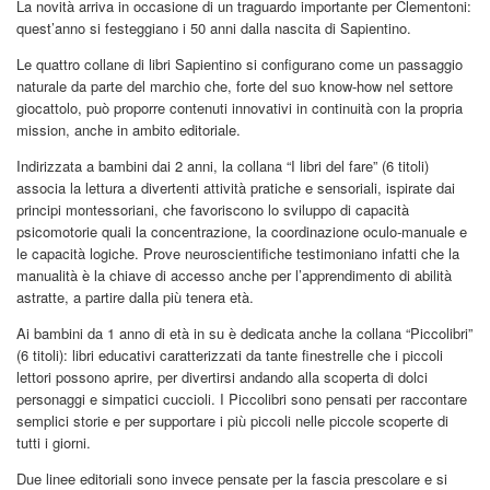
La novità arriva in occasione di un traguardo importante per Clementoni:
quest’anno si festeggiano i 50 anni dalla nascita di Sapientino.
Le quattro collane di libri Sapientino si configurano come un passaggio
naturale da parte del marchio che, forte del suo know-how nel settore
giocattolo, può proporre contenuti innovativi in continuità con la propria
mission, anche in ambito editoriale.
Indirizzata a bambini dai 2 anni, la collana “I libri del fare” (6 titoli)
associa la lettura a divertenti attività pratiche e sensoriali, ispirate dai
principi montessoriani, che favoriscono lo sviluppo di capacità
psicomotorie quali la concentrazione, la coordinazione oculo-manuale e
le capacità logiche. Prove neuroscientifiche testimoniano infatti che la
manualità è la chiave di accesso anche per l’apprendimento di abilità
astratte, a partire dalla più tenera età.
Ai bambini da 1 anno di età in su è dedicata anche la collana “Piccolibri”
(6 titoli): libri educativi caratterizzati da tante finestrelle che i piccoli
lettori possono aprire, per divertirsi andando alla scoperta di dolci
personaggi e simpatici cuccioli. I Piccolibri sono pensati per raccontare
semplici storie e per supportare i più piccoli nelle piccole scoperte di
tutti i giorni.
Due linee editoriali sono invece pensate per la fascia prescolare e si